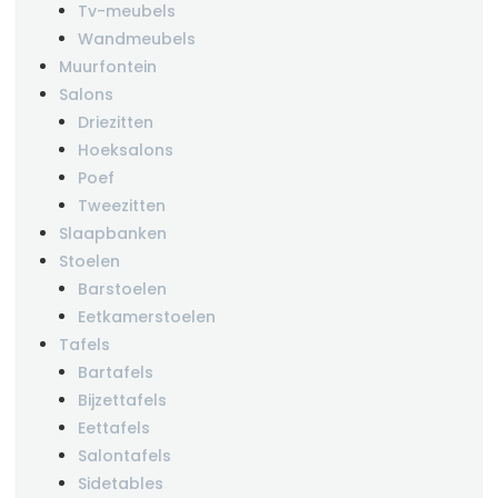
Tv-meubels
Wandmeubels
Muurfontein
Salons
Driezitten
Hoeksalons
Poef
Tweezitten
Slaapbanken
Stoelen
Barstoelen
Eetkamerstoelen
Tafels
Bartafels
Bijzettafels
Eettafels
Salontafels
Sidetables