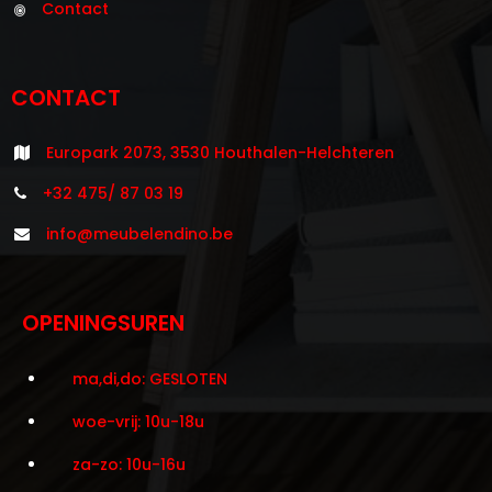
Contact
CONTACT
Europark 2073, 3530 Houthalen-Helchteren
+32 475/ 87 03 19
info@meubelendino.be
OPENINGSUREN
ma,di,do: GESLOTEN
woe-vrij: 10u-18u
za-zo: 10u-16u