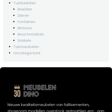
Tuinbeelden
Beelden
Dieren
Fonteinen
Molures
Muurfonteinen
Sokkels
Tuinmeubelen
Uncategorized
Nieuwe kwaliteitsmeubelen van faillisementen,
showroom modellen, overstock, restpartijen, enz... aan