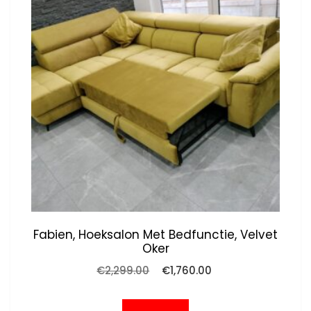
Fabien, Hoeksalon Met Bedfunctie, Velvet
Oker
Oorspronkelijke
Huidige
€
2,299.00
€
1,760.00
prijs
prijs
was:
is:
€2,299.00.
€1,760.00.