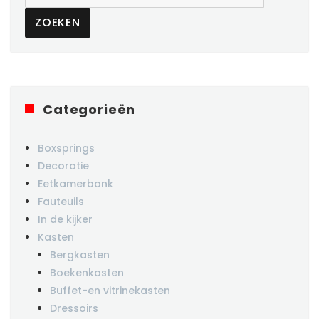
ZOEKEN
Categorieën
Boxsprings
Decoratie
Eetkamerbank
Fauteuils
In de kijker
Kasten
Bergkasten
Boekenkasten
Buffet-en vitrinekasten
Dressoirs