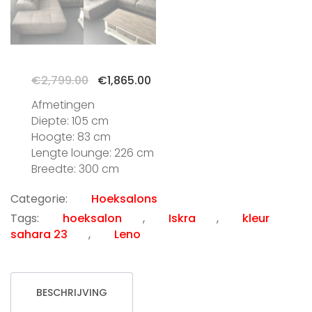
Oorspronkelijke
Huidige
€
2,799.00
€
1,865.00
prijs
prijs
Afmetingen
was:
is:
Diepte: 105 cm
€2,799.00.
€1,865.00.
Hoogte: 83 cm
Lengte lounge: 226 cm
Breedte: 300 cm
Categorie:
Hoeksalons
Tags:
hoeksalon
,
Iskra
,
kleur
sahara 23
,
Leno
BESCHRIJVING