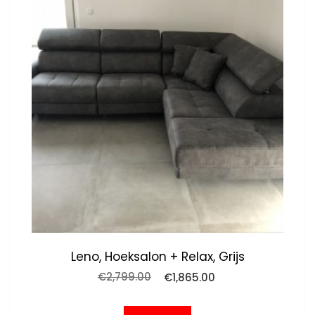
Leno, Hoeksalon + Relax, Grijs
Oorspronkelijke
Huidige
€
2,799.00
€
1,865.00
prijs
prijs
was:
is: