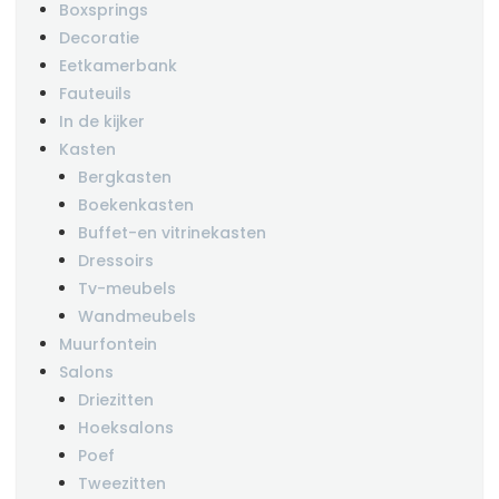
Boxsprings
Decoratie
Eetkamerbank
Fauteuils
In de kijker
Kasten
Bergkasten
Boekenkasten
Buffet-en vitrinekasten
Dressoirs
Tv-meubels
Wandmeubels
Muurfontein
Salons
Driezitten
Hoeksalons
Poef
Tweezitten