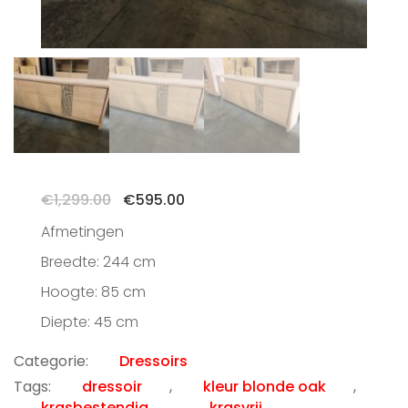
Oorspronkelijke
Huidige
€
1,299.00
€
595.00
prijs
prijs
Afmetingen
was:
is:
€1,299.00.
€595.00.
Breedte: 244 cm
Hoogte: 85 cm
Diepte: 45 cm
Categorie:
Dressoirs
Tags:
dressoir
,
kleur blonde oak
,
krasbestendig
,
krasvrij
,