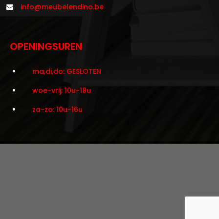
info@meubelendino.be
OPENINGSUREN
ma,di,do: GESLOTEN
woe-vrij: 10u-18u
za-zo: 10u-16u
©2021 Meubelen Dino