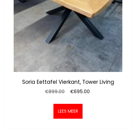
Soria Eettafel Vierkant, Tower Living
Oorspronkelijke
Huidige
€
899.00
€
695.00
prijs
prijs
was:
is:
€899.00.
€695.00.
LEES MEER