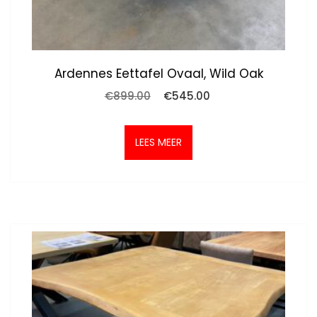
Ardennes Eettafel Ovaal, Wild Oak
Oorspronkelijke
Huidige
€
899.00
€
545.00
prijs
prijs
was:
is:
€899.00.
€545.00.
LEES MEER