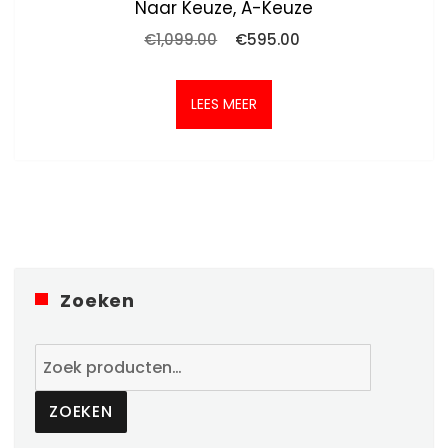
Naar Keuze, A-Keuze
Oorspronkelijke
Huidige
€
1,099.00
€
595.00
prijs
prijs
was:
is:
€1,099.00.
€595.00.
LEES MEER
Zoeken
Zoeken
naar:
ZOEKEN