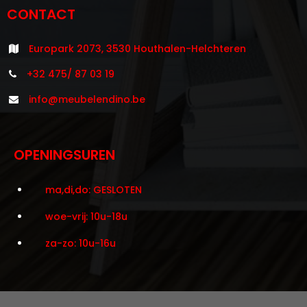
CONTACT
Europark 2073, 3530 Houthalen-Helchteren
+32 475/ 87 03 19
info@meubelendino.be
OPENINGSUREN
ma,di,do: GESLOTEN
woe-vrij: 10u-18u
za-zo: 10u-16u