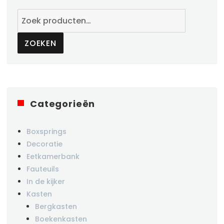
Zoeken
naar:
ZOEKEN
Categorieën
Boxsprings
Decoratie
Eetkamerbank
Fauteuils
In de kijker
Kasten
Bergkasten
Boekenkasten