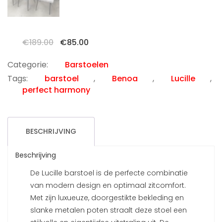
Oorspronkelijke
Huidige
€
189.00
€
85.00
prijs
prijs
was:
is:
Categorie:
Barstoelen
€189.00.
€85.00.
Tags:
barstoel
,
Benoa
,
Lucille
,
perfect harmony
BESCHRIJVING
Beschrijving
De Lucille barstoel is de perfecte combinatie
van modern design en optimaal zitcomfort.
Met zijn luxueuze, doorgestikte bekleding en
slanke metalen poten straalt deze stoel een