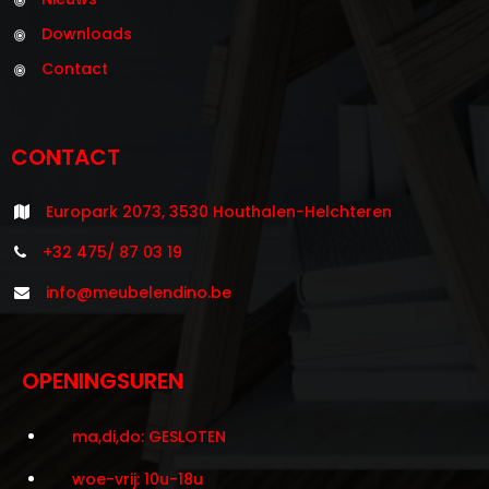
Downloads
Contact
CONTACT
Europark 2073, 3530 Houthalen-Helchteren
+32 475/ 87 03 19
info@meubelendino.be
OPENINGSUREN
ma,di,do: GESLOTEN
woe-vrij: 10u-18u