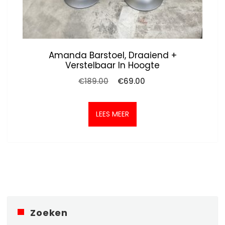
Amanda Barstoel, Draaiend +
Verstelbaar In Hoogte
Oorspronkelijke
Huidige
€
189.00
€
69.00
prijs
prijs
was:
is:
€189.00.
€69.00.
LEES MEER
Zoeken