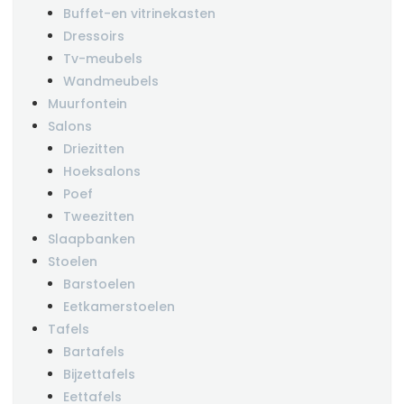
Buffet-en vitrinekasten
Dressoirs
Tv-meubels
Wandmeubels
Muurfontein
Salons
Driezitten
Hoeksalons
Poef
Tweezitten
Slaapbanken
Stoelen
Barstoelen
Eetkamerstoelen
Tafels
Bartafels
Bijzettafels
Eettafels