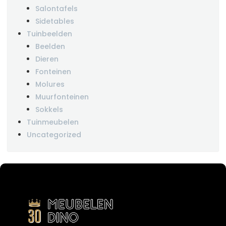
Salontafels
Sidetables
Tuinbeelden
Beelden
Dieren
Fonteinen
Molures
Muurfonteinen
Sokkels
Tuinmeubelen
Uncategorized