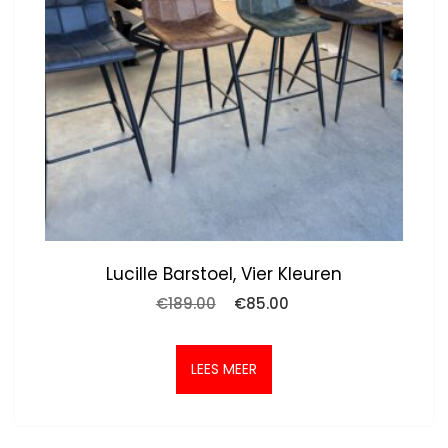
Lucille Barstoel, Vier Kleuren
Oorspronkelijke
Huidige
€
189.00
€
85.00
prijs
prijs
was:
is:
€189.00.
€85.00.
LEES MEER