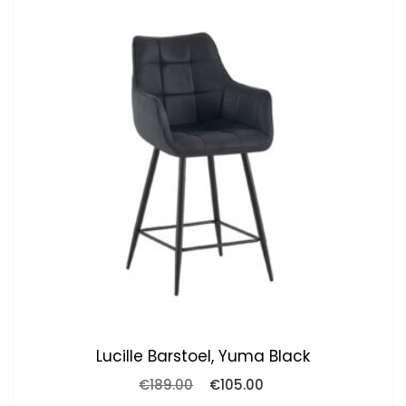
Lucille Barstoel, Yuma Black
Oorspronkelijke
Huidige
€
189.00
€
105.00
prijs
prijs