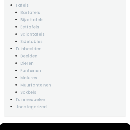
Tafels
Bartafels
Bijzettafels
Eettafels
Salontafels
Sidetables
Tuinbeelden
Beelden
Dieren
Fonteinen
Molures
Muurfonteinen
Sokkels
Tuinmeubelen
Uncategorized