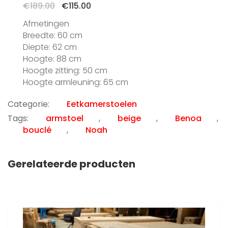
Oorspronkelijke
Huidige
€
189.00
€
115.00
prijs
prijs
Afmetingen
was:
is:
Breedte: 60 cm
€189.00.
€115.00.
Diepte: 62 cm
Hoogte: 88 cm
Hoogte zitting: 50 cm
Hoogte armleuning: 65 cm
Categorie:
Eetkamerstoelen
Tags:
armstoel
,
beige
,
Benoa
,
bouclé
,
Noah
Gerelateerde producten