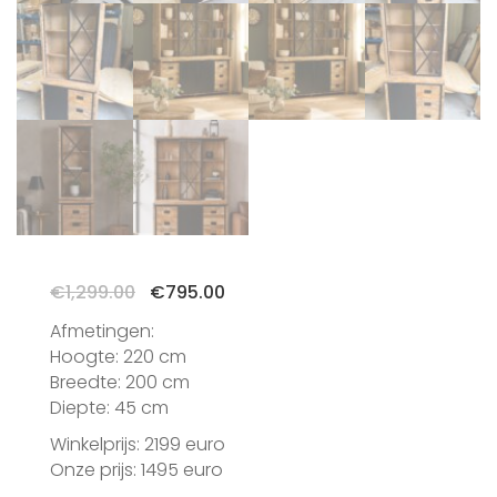
Oorspronkelijke
Huidige
€
1,299.00
€
795.00
prijs
prijs
Afmetingen:
was:
is:
Hoogte: 220 cm
€1,299.00.
€795.00.
Breedte: 200 cm
Diepte: 45 cm
Winkelprijs: 2199 euro
Onze prijs: 1495 euro