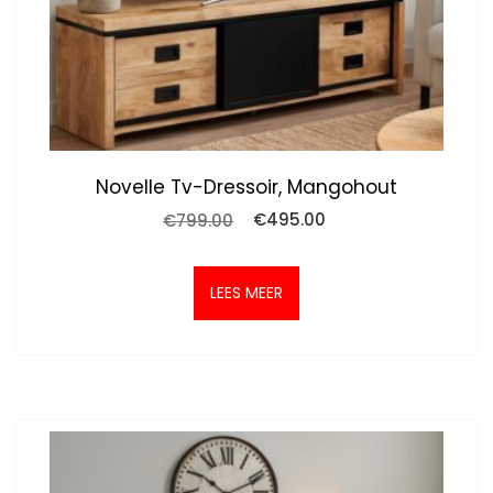
Novelle Tv-Dressoir, Mangohout
Oorspronkelijke
Huidige
€
799.00
€
495.00
prijs
prijs
was:
is:
€799.00.
€495.00.
LEES MEER