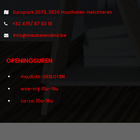
Europark 2073, 3530 Houthalen-Helchteren
+32 475/ 87 03 19
info@meubelendino.be
OPENINGSUREN
ma,di,do: GESLOTEN
woe-vrij: 10u-18u
za-zo: 10u-16u
©2021 Meubelen Dino