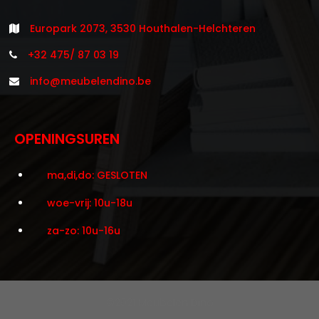
Europark 2073, 3530 Houthalen-Helchteren
+32 475/ 87 03 19
info@meubelendino.be
OPENINGSUREN
ma,di,do: GESLOTEN
woe-vrij: 10u-18u
za-zo: 10u-16u
©2021 Meubelen Dino