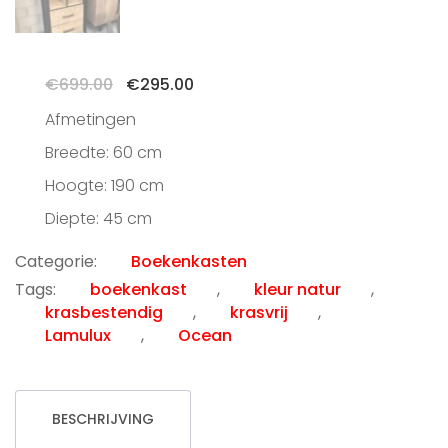
Oorspronkelijke
Huidige
€
699.00
€
295.00
prijs
prijs
Afmetingen
was:
is:
€699.00.
€295.00.
Breedte: 60 cm
Hoogte: 190 cm
Diepte: 45 cm
Categorie:
Boekenkasten
Tags:
boekenkast
,
kleur natur
,
krasbestendig
,
krasvrij
,
Lamulux
,
Ocean
BESCHRIJVING