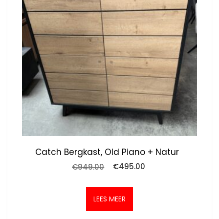
Catch Bergkast, Old Piano + Natur
Oorspronkelijke
Huidige
€
949.00
€
495.00
prijs
prijs
was:
is:
€949.00.
€495.00.
LEES MEER