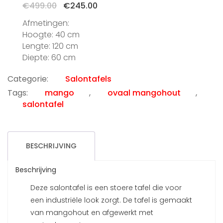
Oorspronkelijke
Huidige
€
499.00
€
245.00
prijs
prijs
Afmetingen:
was:
is:
Hoogte: 40 cm
€499.00.
€245.00.
Lengte: 120 cm
Diepte: 60 cm
Categorie:
Salontafels
Tags:
mango
,
ovaal mangohout
,
salontafel
BESCHRIJVING
Beschrijving
Deze salontafel is een stoere tafel die voor
een industriële look zorgt. De tafel is gemaakt
van mangohout en afgewerkt met