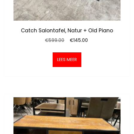
Catch Salontafel, Natur + Old Piano
Oorspronkelijke
Huidige
€
599.00
€
145.00
prijs
prijs
was:
is:
€599.00.
€145.00.
LEES MEER