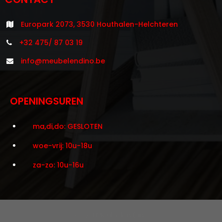
Europark 2073, 3530 Houthalen-Helchteren
+32 475/ 87 03 19
info@meubelendino.be
OPENINGSUREN
ma,di,do: GESLOTEN
woe-vrij: 10u-18u
za-zo: 10u-16u
©2021 Meubelen Dino