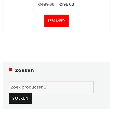
Oorspronkelijke
Huidige
€
499.00
€
195.00
prijs
prijs
was:
is:
€499.00.
€195.00.
LEES MEER
Zoeken
Zoeken
naar:
ZOEKEN