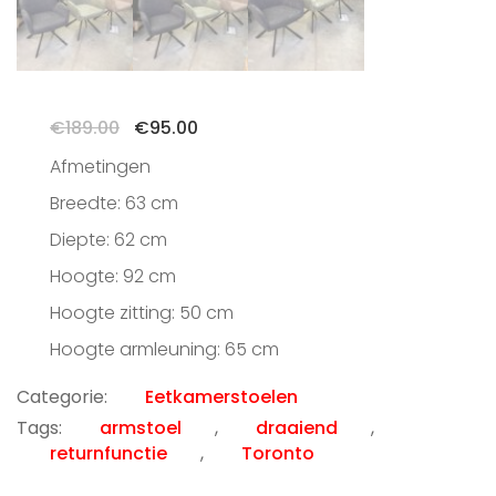
Oorspronkelijke
Huidige
€
189.00
€
95.00
prijs
prijs
Afmetingen
was:
is:
€189.00.
€95.00.
Breedte: 63 cm
Diepte: 62 cm
Hoogte: 92 cm
Hoogte zitting: 50 cm
Hoogte armleuning: 65 cm
Categorie:
Eetkamerstoelen
Tags:
armstoel
,
draaiend
,
returnfunctie
,
Toronto