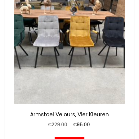
Armstoel Velours, Vier Kleuren
Oorspronkelijke
Huidige
€
229.00
€
95.00
prijs
prijs
was:
is: