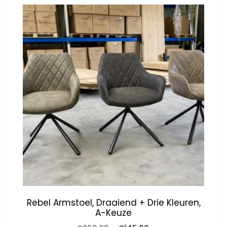
Rebel Armstoel, Draaiend + Drie Kleuren,
A-Keuze
Oorspronkelijke
Huidige