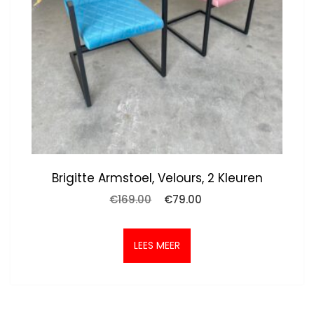
Brigitte Armstoel, Velours, 2 Kleuren
Oorspronkelijke
Huidige
€
169.00
€
79.00
prijs
prijs
was:
is:
€169.00.
€79.00.
LEES MEER