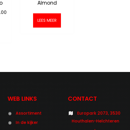
co
Almond
onkelijke
Huidige
.00
prijs
LEES MEER
is:
.00.
€595.00.
WEB LINKS
CONTACT
Assortiment
Europark 2073, 3530
Houthalen-Helchteren
In de kijker