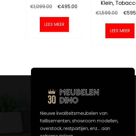
Klein, Tobac
Oorspronkelijke
Huidige
€
1,099.00
€
495.00
prijs
prijs
Oorspr
€
1,599.00
€
595
was:
is:
prijs
€1,099.00.
€495.00.
was:
LEES MEER
€1,599
LEES MEER
Nieuwe kwaliteitsmeubelen van
faillisementen, showroom modellen,
overstock, restpartijen, enz... aan