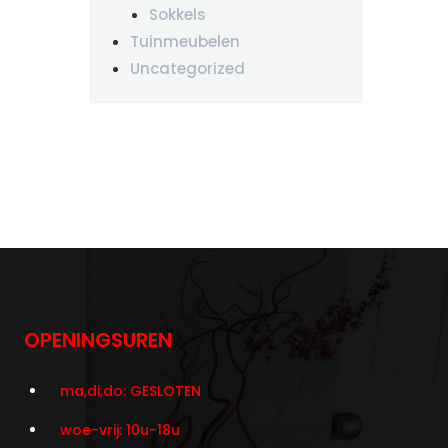
Sokkels
Tuinmeubelen
Uncategorized
OPENINGSUREN
ma,di,do: GESLOTEN
woe-vrij: 10u-18u