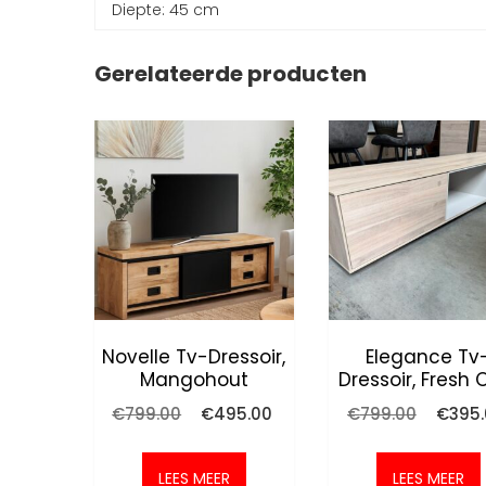
Diepte: 45 cm
Gerelateerde producten
Novelle Tv-Dressoir,
Elegance Tv
Mangohout
Dressoir, Fresh
Oorspronkelijke
Huidige
Oorspro
€
799.00
€
495.00
€
799.00
€
395
prijs
prijs
prijs
was:
is:
was:
€799.00.
€495.00.
€799.0
LEES MEER
LEES MEER