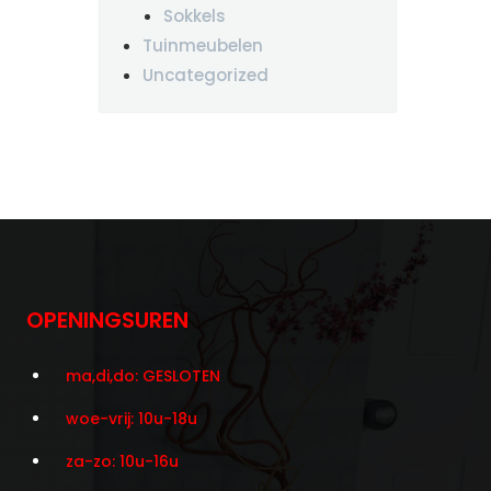
Sokkels
Tuinmeubelen
Uncategorized
OPENINGSUREN
ma,di,do: GESLOTEN
woe-vrij: 10u-18u
za-zo: 10u-16u