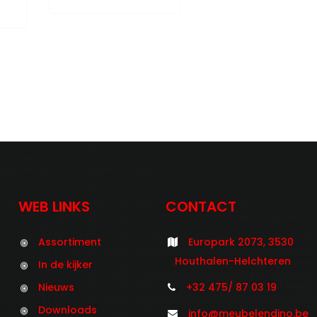
WEB LINKS
CONTACT
Assortiment
Europark 2073, 3530
Houthalen-Helchteren
In de kijker
Nieuws
+32 475/ 87 03 19
Downloads
info@meubelendino.be