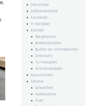
l,
Decoratie
Eetkamerbank
Fauteuils
kelijke
Huidige
0
In de kijker
prijs
is:
Kasten
0.
€795.00.
Bergkasten
Boekenkasten
Buffet-en vitrinekasten
Dressoirs
Tv-meubels
Wandmeubels
Muurfontein
Salons
Driezitten
Hoeksalons
Poef