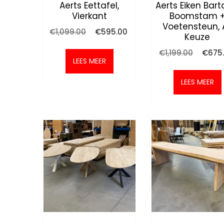
Aerts Eettafel,
Aerts Eiken Barta
Vierkant
Boomstam 
Voetensteun, 
Oorspronkelijke
Huidige
€
1,099.00
€
595.00
Keuze
prijs
prijs
was:
is:
Oorspr
€
1,199.00
€
675
€1,099.00.
€595.00.
prijs
LEES MEER
was:
€1,199.
LEES MEER