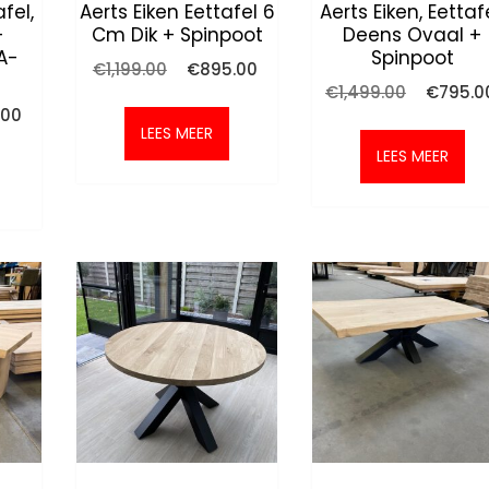
fel,
Aerts Eiken Eettafel 6
Aerts Eiken, Eettafe
+
Cm Dik + Spinpoot
Deens Ovaal +
A-
Spinpoot
Oorspronkelijke
Huidige
€
1,199.00
€
895.00
prijs
prijs
Oorspron
€
1,499.00
€
795.0
was:
is:
prijs
onkelijke
Huidige
.00
€1,199.00.
€895.00.
was:
prijs
LEES MEER
€1,499.0
is:
LEES MEER
00.
€675.00.