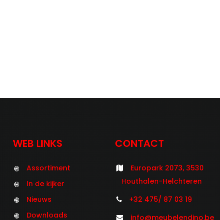
WEB LINKS
CONTACT
Assortiment
Europark 2073, 3530
Houthalen-Helchteren
In de kijker
Nieuws
+32 475/ 87 03 19
Downloads
info@meubelendino.be