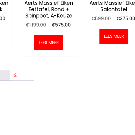
iken
Aerts Massief Eiken
Aerts Massief Eik
k
Eettafel, Rond +
Salontafel
Spinpoot, A-Keuze
onkelijke
Huidige
Oorspronk
.00
€
599.00
€
375.0
prijs
prijs
Oorspronkelijke
Huidige
€
1,199.00
€
575.00
is:
was:
prijs
prijs
0.
€325.00.
€599.00.
was:
is:
LEES MEER
€1,199.00.
€575.00.
LEES MEER
1
2
→