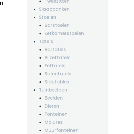
Tweezitten
en
Slaapbanken
Stoelen
elijke
Huidige
0
prijs
Barstoelen
is:
Eetkamerstoelen
€375.00.
Tafels
Bartafels
Bijzettafels
Eettafels
Salontafels
Sidetables
Tuinbeelden
Beelden
Dieren
Fonteinen
Molures
Muurfonteinen