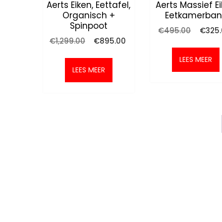
Aerts Eiken, Eettafel,
Aerts Massief E
Organisch +
Eetkamerban
Spinpoot
Oorspr
€
495.00
€
325
prijs
Oorspronkelijke
Huidige
€
1,299.00
€
895.00
was:
prijs
prijs
€495.0
was:
is:
LEES MEER
€1,299.00.
€895.00.
LEES MEER