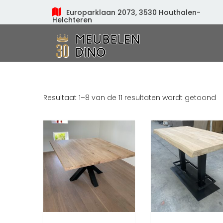
Europarklaan 2073, 3530 Houthalen-
Helchteren
Meubelen Dino
Resultaat 1–8 van de 11 resultaten wordt getoond