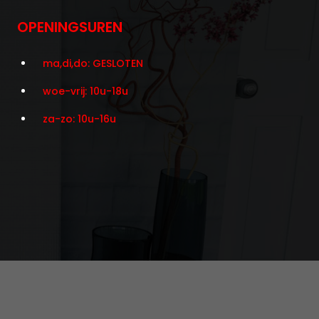
OPENINGSUREN
ma,di,do: GESLOTEN
woe-vrij: 10u-18u
za-zo: 10u-16u