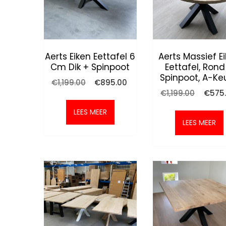
Aerts Eiken Eettafel 6
Aerts Massief E
Cm Dik + Spinpoot
Eettafel, Rond
Spinpoot, A-Ke
Oorspronkelijke
Huidige
€
1,199.00
€
895.00
prijs
prijs
Oorspr
€
1,199.00
€
575
was:
is:
prijs
€1,199.00.
€895.00.
was:
LEES MEER
€1,199.
LEES MEER