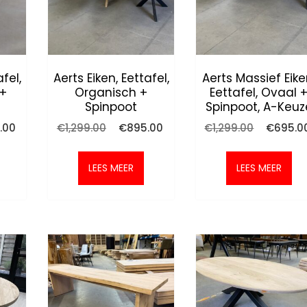
afel,
Aerts Eiken, Eettafel,
Aerts Massief Eike
 +
Organisch +
Eettafel, Ovaal 
Spinpoot
Spinpoot, A-Keuz
onkelijke
Huidige
Oorspronkelijke
Huidige
Oorspron
.00
€
1,299.00
€
895.00
€
1,299.00
€
695.0
prijs
prijs
prijs
prijs
is:
was:
is:
was:
.00.
€795.00.
€1,299.00.
€895.00.
€1,299.00
LEES MEER
LEES MEER