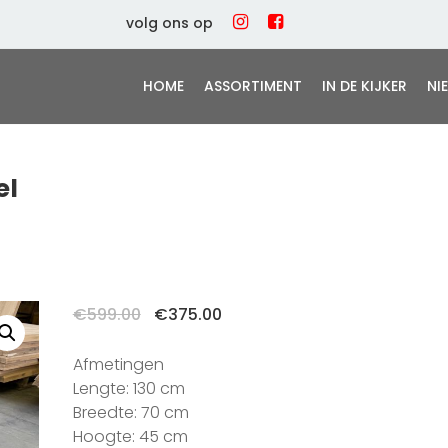
volg ons op
HOME
ASSORTIMENT
IN DE KIJKER
NI
el
Oorspronkelijke
Huidige
€
599.00
€
375.00
prijs
prijs
was:
is:
Afmetingen
€599.00.
€375.00.
Lengte: 130 cm
Breedte: 70 cm
Hoogte: 45 cm