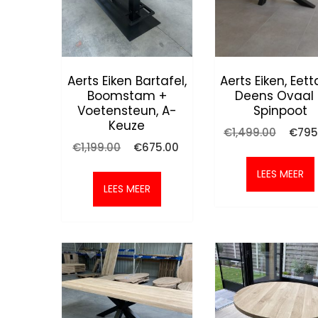
Aerts Eiken Bartafel,
Aerts Eiken, Eett
Boomstam +
Deens Ovaal
Voetensteun, A-
Spinpoot
Keuze
Oorspr
€
1,499.00
€
795
prijs
Oorspronkelijke
Huidige
€
1,199.00
€
675.00
was:
prijs
prijs
€1,499
was:
is:
LEES MEER
€1,199.00.
€675.00.
LEES MEER