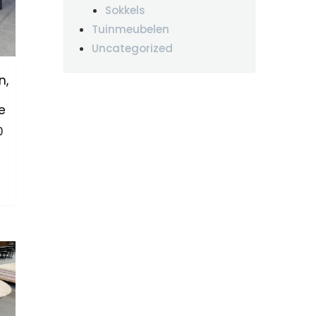
Sokkels
Tuinmeubelen
Uncategorized
n,
+
e
kelijke
Huidige
0
prijs
is:
.
€695.00.