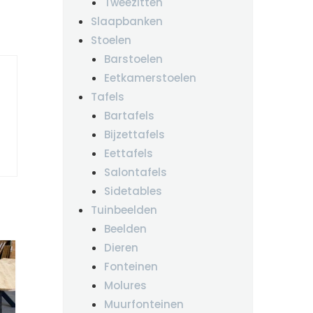
Tweezitten
Slaapbanken
Stoelen
Barstoelen
Eetkamerstoelen
Tafels
Bartafels
Bijzettafels
Eettafels
Salontafels
Sidetables
Tuinbeelden
Beelden
Dieren
Fonteinen
Molures
Muurfonteinen