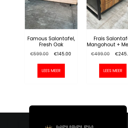
Famous Salontafel,
Frais Salontaf
Fresh Oak
Mangohout + Me
Oorspronkelijke
Huidige
Oorspro
€
599.00
€
145.00
€
499.00
€
245
prijs
prijs
prijs
was:
is:
was:
€599.00.
€145.00.
€499.0
LEES MEER
LEES MEER