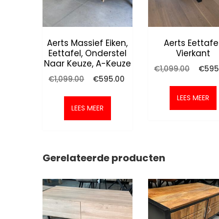
Aerts Massief Eiken,
Aerts Eettafel
Eettafel, Onderstel
Vierkant
Naar Keuze, A-Keuze
Oorspr
€
1,099.00
€
595
prijs
Oorspronkelijke
Huidige
€
1,099.00
€
595.00
was:
prijs
prijs
€1,099
was:
is:
LEES MEER
€1,099.00.
€595.00.
LEES MEER
Gerelateerde producten