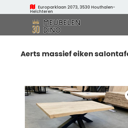
Europarklaan 2073, 3530 Houthalen-
Helchteren
Meubelen Dino
Aerts massief eiken salontaf