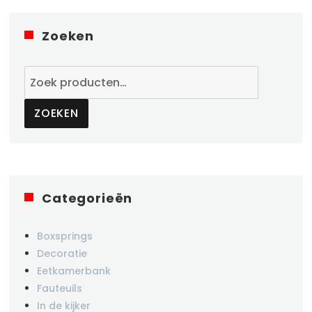
Zoeken
Zoeken
naar:
ZOEKEN
Categorieën
Boxsprings
Decoratie
Eetkamerbank
Fauteuils
In de kijker