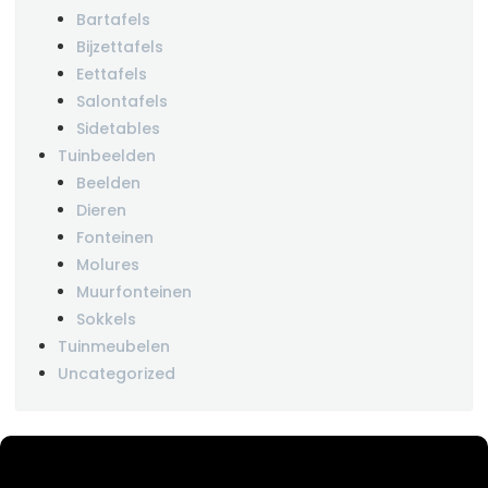
Bartafels
Bijzettafels
Eettafels
Salontafels
Sidetables
Tuinbeelden
Beelden
Dieren
Fonteinen
Molures
Muurfonteinen
Sokkels
Tuinmeubelen
Uncategorized