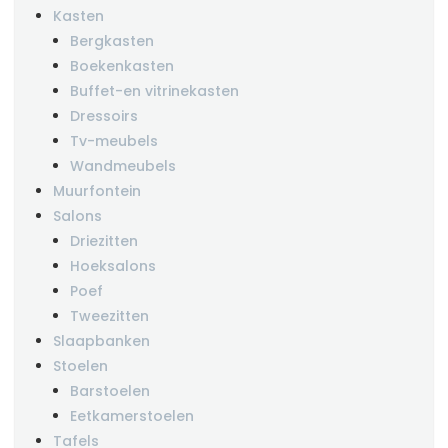
Kasten
Bergkasten
Boekenkasten
Buffet-en vitrinekasten
Dressoirs
Tv-meubels
Wandmeubels
Muurfontein
Salons
Driezitten
Hoeksalons
Poef
Tweezitten
Slaapbanken
Stoelen
Barstoelen
Eetkamerstoelen
Tafels