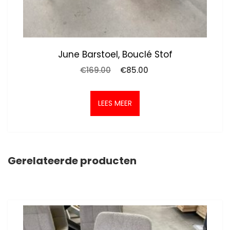
June Barstoel, Bouclé Stof
Oorspronkelijke
Huidige
€
169.00
€
85.00
prijs
prijs
was:
is:
€169.00.
€85.00.
LEES MEER
Gerelateerde producten