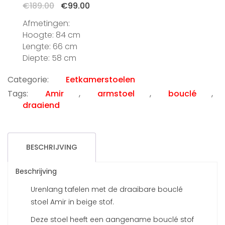
Oorspronkelijke
Huidige
€
189.00
€
99.00
prijs
prijs
Afmetingen:
was:
is:
Hoogte: 84 cm
€189.00.
€99.00.
Lengte: 66 cm
Diepte: 58 cm
Categorie:
Eetkamerstoelen
Tags:
Amir
,
armstoel
,
bouclé
,
draaiend
BESCHRIJVING
Beschrijving
Urenlang tafelen met de draaibare bouclé
stoel Amir in beige stof.
Deze stoel heeft een aangename bouclé stof