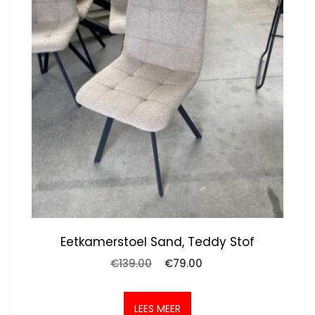
Eetkamerstoel Sand, Teddy Stof
Oorspronkelijke
Huidige
€
139.00
€
79.00
prijs
prijs
was:
is:
€139.00.
€79.00.
LEES MEER