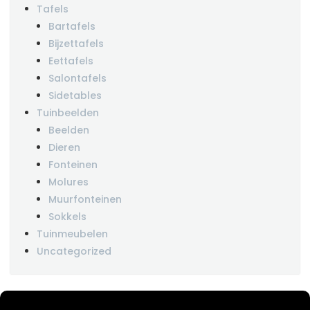
Tafels
Bartafels
Bijzettafels
Eettafels
Salontafels
Sidetables
Tuinbeelden
Beelden
Dieren
Fonteinen
Molures
Muurfonteinen
Sokkels
Tuinmeubelen
Uncategorized