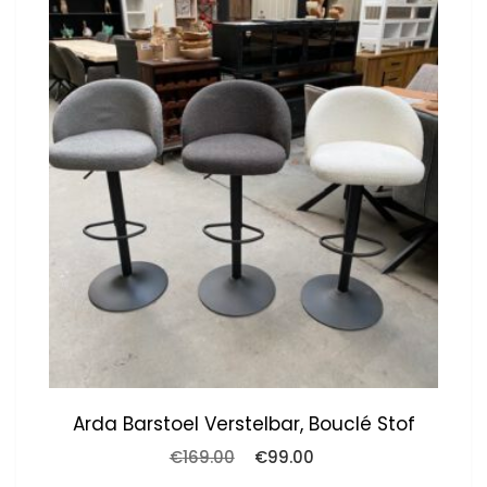
Arda Barstoel Verstelbar, Bouclé Stof
Oorspronkelijke
Huidige
€
169.00
€
99.00
prijs
prijs