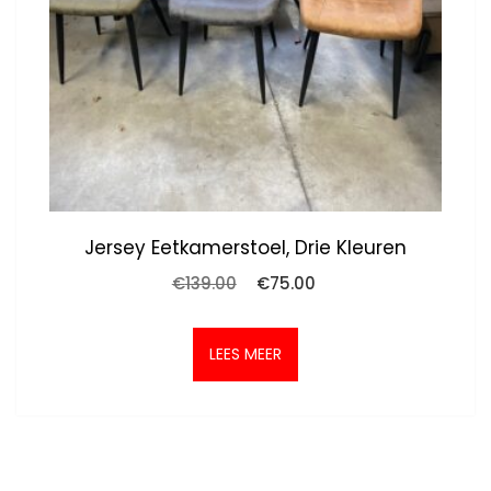
Jersey Eetkamerstoel, Drie Kleuren
Oorspronkelijke
Huidige
€
139.00
€
75.00
prijs
prijs
was:
is:
€139.00.
€75.00.
LEES MEER