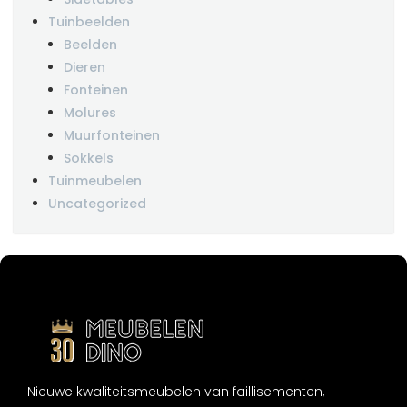
Tuinbeelden
Beelden
Dieren
Fonteinen
Molures
Muurfonteinen
Sokkels
Tuinmeubelen
Uncategorized
Nieuwe kwaliteitsmeubelen van faillisementen,