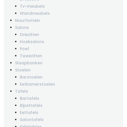
Tv-meubels
Wandmeubels
Muurfontein
Salons
Driezitten
Hoeksalons
Poef
Tweezitten
Slaapbanken
Stoelen
Barstoelen
Eetkamerstoelen
Tafels
Bartafels
Bijzettafels
Eettafels
Salontafels
Sidetables