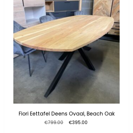
Fiori Eettafel Deens Ovaal, Beach Oak
Oorspronkelijke
Huidige
€
799.00
€
395.00
prijs
prijs