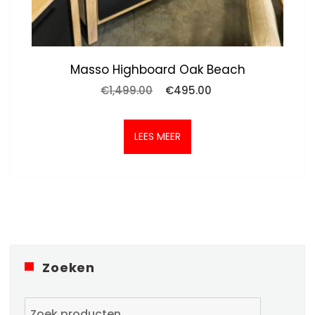
Masso Highboard Oak Beach
Oorspronkelijke
Huidige
€
1,499.00
€
495.00
prijs
prijs
was:
is:
€1,499.00.
€495.00.
LEES MEER
Zoeken
Zoeken