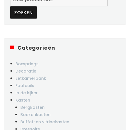
naar:
ZOEKEN
Categorieën
Boxsprings
Decoratie
Eetkamerbank
Fauteuils
In de kijker
Kasten
Bergkasten
Boekenkasten
Buffet-en vitrinekasten
Dressoirs