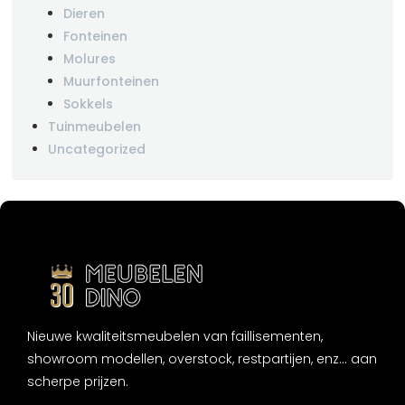
Dieren
Fonteinen
Molures
Muurfonteinen
Sokkels
Tuinmeubelen
Uncategorized
Nieuwe kwaliteitsmeubelen van faillisementen,
showroom modellen, overstock, restpartijen, enz... aan
scherpe prijzen.