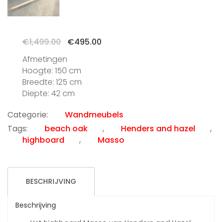
Oorspronkelijke
Huidige
€
1,499.00
€
495.00
prijs
prijs
Afmetingen
was:
is:
Hoogte: 150 cm
€1,499.00.
€495.00.
Breedte: 125 cm
Diepte: 42 cm
Categorie:
Wandmeubels
Tags:
beach oak
,
Henders and hazel
,
highboard
,
Masso
BESCHRIJVING
Beschrijving