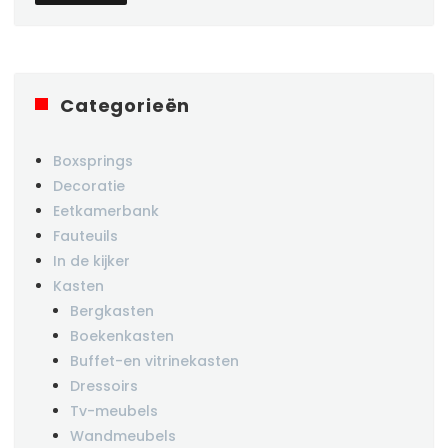
Categorieën
Boxsprings
Decoratie
Eetkamerbank
Fauteuils
In de kijker
Kasten
Bergkasten
Boekenkasten
Buffet-en vitrinekasten
Dressoirs
Tv-meubels
Wandmeubels