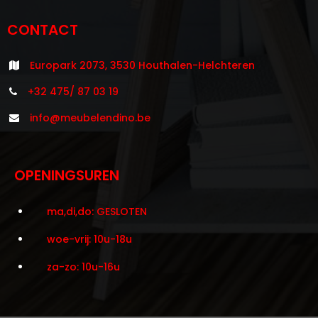
CONTACT
Europark 2073, 3530 Houthalen-Helchteren
+32 475/ 87 03 19
info@meubelendino.be
OPENINGSUREN
ma,di,do: GESLOTEN
woe-vrij: 10u-18u
za-zo: 10u-16u