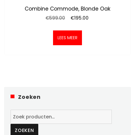
Combine Commode, Blonde Oak
Oorspronkelijke
Huidige
€
599.00
€
195.00
prijs
prijs
was:
is:
€599.00.
€195.00.
LEES MEER
Zoeken
Zoeken
naar:
ZOEKEN