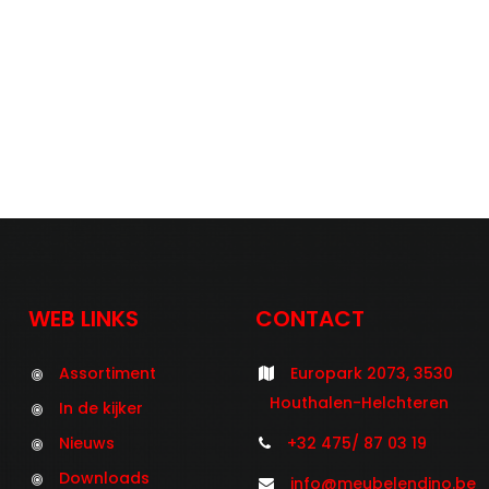
WEB LINKS
CONTACT
Assortiment
Europark 2073, 3530
Houthalen-Helchteren
In de kijker
Nieuws
+32 475/ 87 03 19
Downloads
info@meubelendino.be