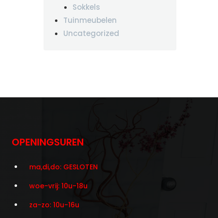
Sokkels
Tuinmeubelen
Uncategorized
OPENINGSUREN
ma,di,do: GESLOTEN
woe-vrij: 10u-18u
za-zo: 10u-16u