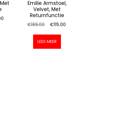
 Met
Emilie Armstoel,
e
Velvet, Met
Returnfunctie
onkelijke
Huidige
00
prijs
Oorspronkelijke
Huidige
€
189.00
€
115.00
is:
prijs
prijs
0.
€115.00.
was:
is:
€189.00.
€115.00.
LEES MEER