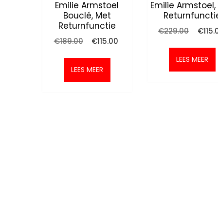
Emilie Armstoel
Emilie Armstoel,
Bouclé, Met
Returnfuncti
Returnfunctie
Oorspr
€
229.00
€
115.
prijs
Oorspronkelijke
Huidige
€
189.00
€
115.00
was:
prijs
prijs
€229.0
was:
is:
LEES MEER
€189.00.
€115.00.
LEES MEER