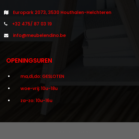
Europark 2073, 3530 Houthalen-Helchteren
+32 475/ 87 03 19
info@meubelendino.be
OPENINGSUREN
ma,di,do: GESLOTEN
woe-vrij: 10u-18u
za-zo: 10u-16u
©2021 Meubelen Dino