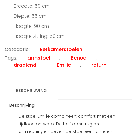
€189.00.
€115.00.
Breedte: 59 cm
Diepte: 55 cm
Hoogte: 90 cm
Hoogte zitting: 50 cm
Categorie:
Eetkamerstoelen
Tags:
armstoel
,
Benoa
,
draaiend
,
Emilie
,
return
BESCHRIJVING
Beschrijving
De stoel Emilie combineert comfort met een
tijdloos ontwerp. De half open rug en
armleuningen geven de stoel een lichte en