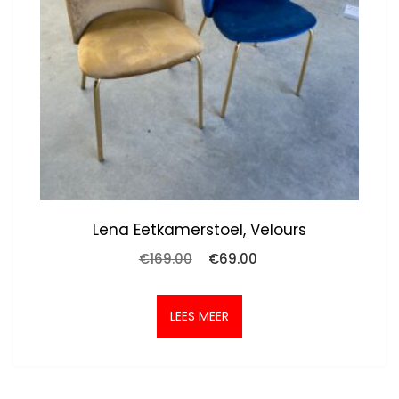
Lena Eetkamerstoel, Velours
Oorspronkelijke
Huidige
€
169.00
€
69.00
prijs
prijs
was:
is:
€169.00.
€69.00.
LEES MEER