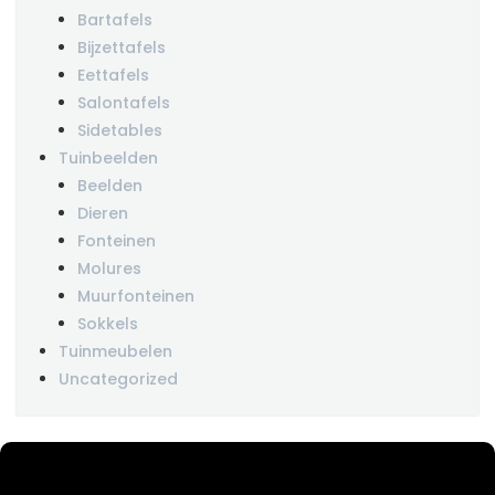
Bartafels
Bijzettafels
Eettafels
Salontafels
Sidetables
Tuinbeelden
Beelden
Dieren
Fonteinen
Molures
Muurfonteinen
Sokkels
Tuinmeubelen
Uncategorized