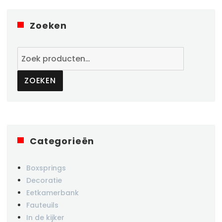
Zoeken
Zoeken
naar:
ZOEKEN
Categorieën
Boxsprings
Decoratie
Eetkamerbank
Fauteuils
In de kijker