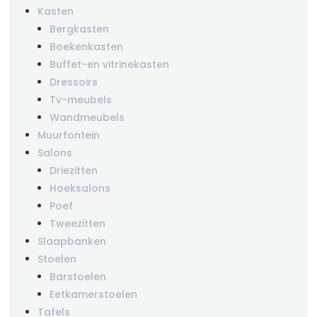
Kasten
Bergkasten
Boekenkasten
Buffet-en vitrinekasten
Dressoirs
Tv-meubels
Wandmeubels
Muurfontein
Salons
Driezitten
Hoeksalons
Poef
Tweezitten
Slaapbanken
Stoelen
Barstoelen
Eetkamerstoelen
Tafels