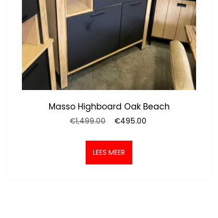
Masso Highboard Oak Beach
Oorspronkelijke
Huidige
€
1,499.00
€
495.00
prijs
prijs
was:
is:
€1,499.00.
€495.00.
LEES MEER