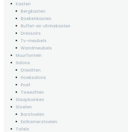
Kasten
Bergkasten
Boekenkasten
Buffet-en vitrinekasten
Dressoirs
Tv-meubels
Wandmeubels
Muurfontein
Salons
Driezitten
Hoeksalons
Poef
Tweezitten
Slaapbanken
Stoelen
Barstoelen
Eetkamerstoelen
Tafels