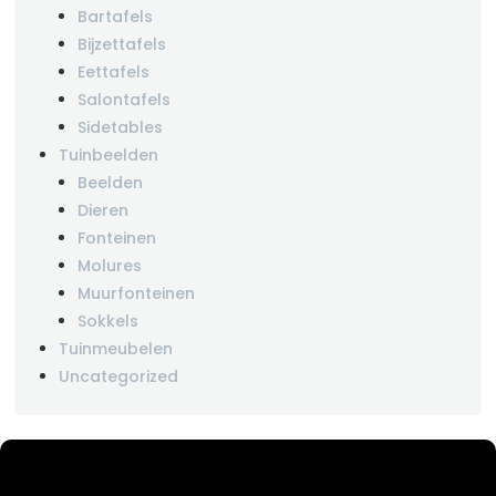
Bartafels
Bijzettafels
Eettafels
Salontafels
Sidetables
Tuinbeelden
Beelden
Dieren
Fonteinen
Molures
Muurfonteinen
Sokkels
Tuinmeubelen
Uncategorized