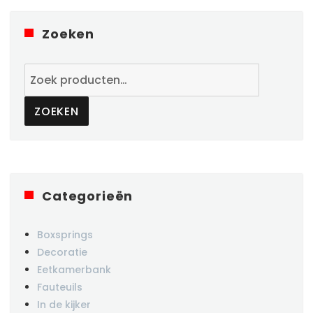
Zoeken
Zoeken
naar:
ZOEKEN
Categorieën
Boxsprings
Decoratie
Eetkamerbank
Fauteuils
In de kijker