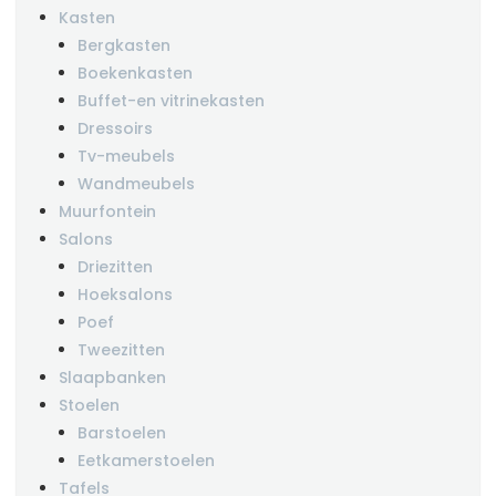
Kasten
Bergkasten
Boekenkasten
Buffet-en vitrinekasten
Dressoirs
Tv-meubels
Wandmeubels
Muurfontein
Salons
Driezitten
Hoeksalons
Poef
Tweezitten
Slaapbanken
Stoelen
Barstoelen
Eetkamerstoelen
Tafels