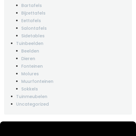
Bartafels
Bijzettafels
Eettafels
Salontafels
Sidetables
Tuinbeelden
Beelden
Dieren
Fonteinen
Molures
Muurfonteinen
Sokkels
Tuinmeubelen
Uncategorized