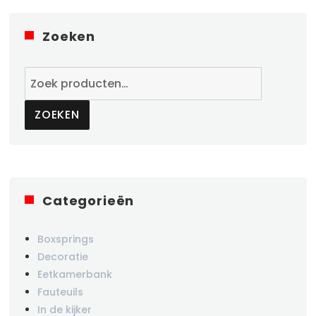
Zoeken
Zoeken
naar:
ZOEKEN
Categorieën
Boxsprings
Decoratie
Eetkamerbank
Fauteuils
In de kijker