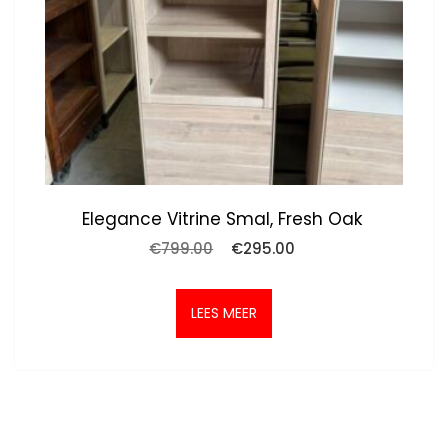
Elegance Vitrine Smal, Fresh Oak
Oorspronkelijke
Huidige
€
799.00
€
295.00
prijs
prijs
was:
is:
€799.00.
€295.00.
LEES MEER