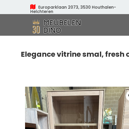
Europarklaan 2073, 3530 Houthalen-
Helchteren
Meubelen Dino
Elegance vitrine smal, fresh