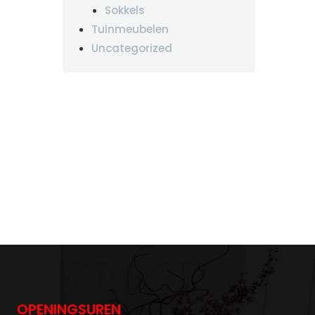
Sokkels
Tuinmeubelen
Uncategorized
OPENINGSUREN