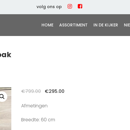
volg ons op
HOME
ASSORTIMENT
IN DE KIJKER
NI
 oak
Oorspronkelijke
Huidige
€
799.00
€
295.00
prijs
prijs
was:
is:
Afmetingen
€799.00.
€295.00.
Breedte: 60 cm