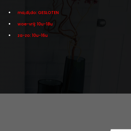
ma,di,do: GESLOTEN
woe-vrij: 10u-18u
za-zo: 10u-16u