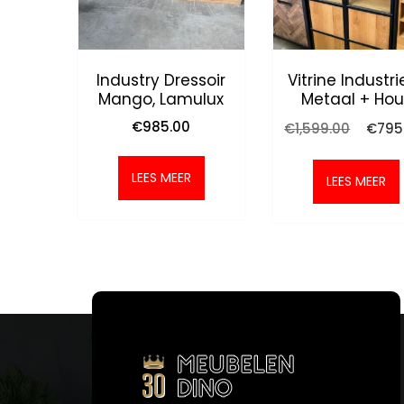
Industry Dressoir
Vitrine Industrie
Mango, Lamulux
Metaal + Hou
Oorspr
€
985.00
€
1,599.00
€
795
prijs
was:
LEES MEER
€1,599
LEES MEER