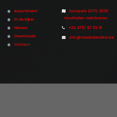
Assortiment
Europark 2073, 3530
Houthalen-Helchteren
In de kijker
Nieuws
+32 475/ 87 03 19
Downloads
info@meubelendino.be
Contact
©2021 Meubelen Dino