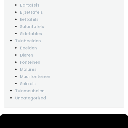
Bartafels
Bijzettafels
Eettafels
Salontafels
Sidetables
Tuinbeelden
Beelden
Dieren
Fonteinen
Molures
Muurfonteinen
Sokkels
Tuinmeubelen
Uncategorized