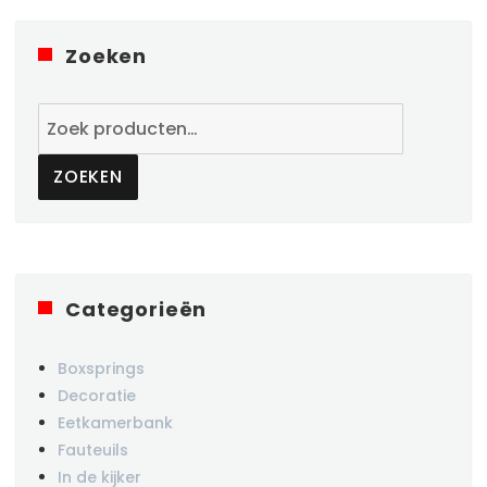
Zoeken
Zoeken
naar:
ZOEKEN
Categorieën
Boxsprings
Decoratie
Eetkamerbank
Fauteuils
In de kijker