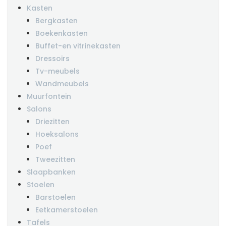
Kasten
Bergkasten
Boekenkasten
Buffet-en vitrinekasten
Dressoirs
Tv-meubels
Wandmeubels
Muurfontein
Salons
Driezitten
Hoeksalons
Poef
Tweezitten
Slaapbanken
Stoelen
Barstoelen
Eetkamerstoelen
Tafels