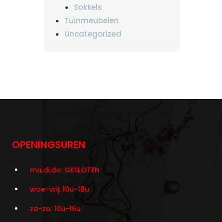
Sokkels
Tuinmeubelen
Uncategorized
OPENINGSUREN
ma,di,do: GESLOTEN
woe-vrij: 10u-18u
za-zo: 10u-16u