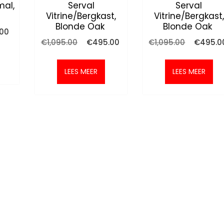
mal,
Serval
Serval
Vitrine/bergkast,
Vitrine/bergkast,
Blonde Oak
Blonde Oak
nkelijke
Huidige
.00
prijs
Oorspronkelijke
Huidige
Oorspron
€
1,095.00
€
495.00
€
1,095.00
€
495.0
is:
prijs
prijs
prijs
0.
€295.00.
was:
is:
was:
€1,095.00.
€495.00.
€1,095.00
LEES MEER
LEES MEER