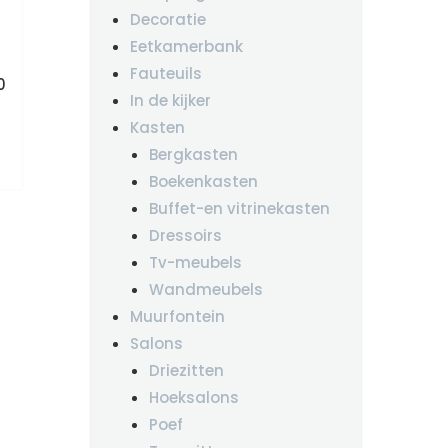
Decoratie
Eetkamerbank
Fauteuils
kelijke
Huidige
0
In de kijker
prijs
is:
Kasten
.
€495.00.
Bergkasten
Boekenkasten
Buffet-en vitrinekasten
Dressoirs
Tv-meubels
Wandmeubels
Muurfontein
Salons
Driezitten
Hoeksalons
Poef