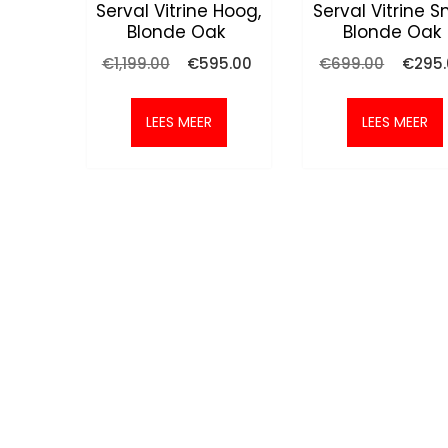
Serval Vitrine Hoog,
Serval Vitrine S
Blonde Oak
Blonde Oak
Oorspronkelijke
Huidige
Oorspro
€
1,199.00
€
595.00
€
699.00
€
295
prijs
prijs
prijs
was:
is:
was:
€1,199.00.
€595.00.
€699.0
LEES MEER
LEES MEER