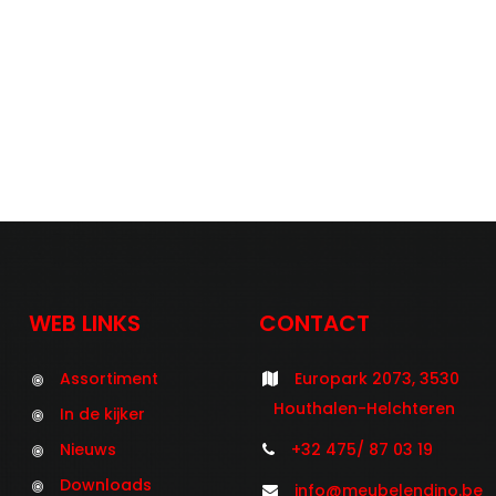
WEB LINKS
CONTACT
Assortiment
Europark 2073, 3530
Houthalen-Helchteren
In de kijker
Nieuws
+32 475/ 87 03 19
Downloads
info@meubelendino.be