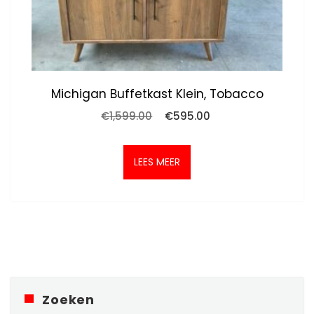
Michigan Buffetkast Klein, Tobacco
Oorspronkelijke
Huidige
€
1,599.00
€
595.00
prijs
prijs
was:
is:
€1,599.00.
€595.00.
LEES MEER
Zoeken