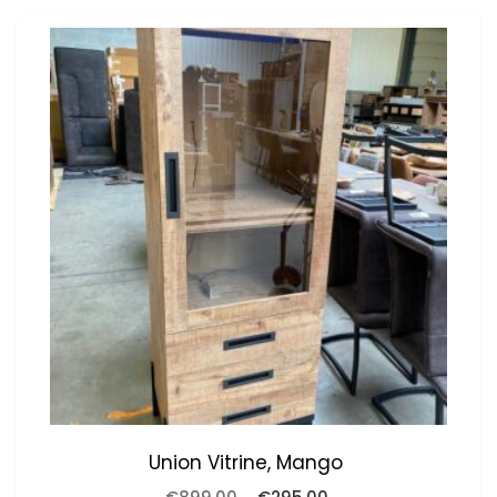
Union Vitrine, Mango
Oorspronkelijke
Huidige