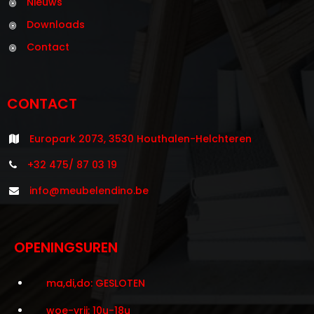
Nieuws
Downloads
Contact
CONTACT
Europark 2073, 3530 Houthalen-Helchteren
+32 475/ 87 03 19
info@meubelendino.be
OPENINGSUREN
ma,di,do: GESLOTEN
woe-vrij: 10u-18u