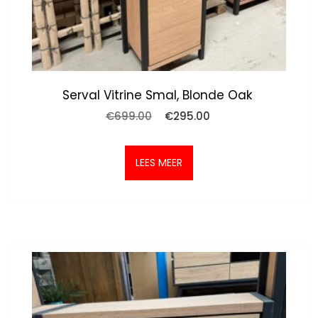
Serval Vitrine Smal, Blonde Oak
Oorspronkelijke
Huidige
€
699.00
€
295.00
prijs
prijs
was:
is:
€699.00.
€295.00.
LEES MEER