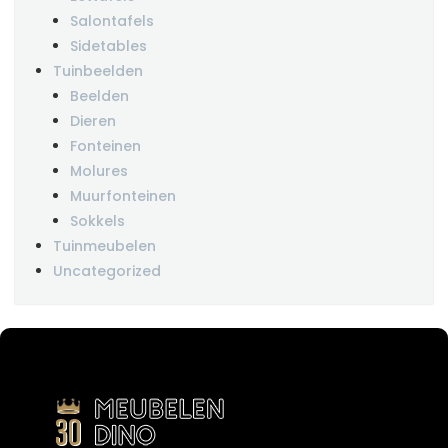
Salontafels
Sidetables
Tuinbeelden
Beelden
Dieren
Fonteinen
Molures
Muurfonteinen
Sokkels
Tuinmeubelen
Uncategorized