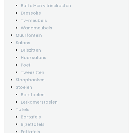
Buffet-en vitrinekasten
Dressoirs
Tv-meubels
Wandmeubels
Muurfontein
Salons
Driezitten
Hoeksalons
Poef
Tweezitten
Slaapbanken
Stoelen
Barstoelen
Eetkamerstoelen
Tafels
Bartafels
Bijzettafels
Eettafels