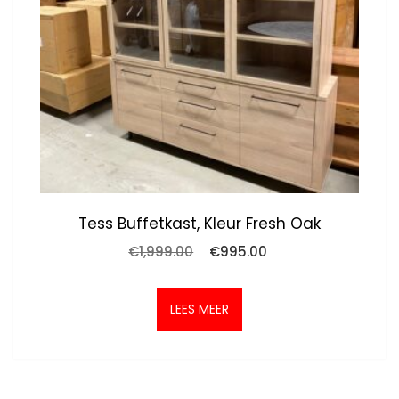
Tess Buffetkast, Kleur Fresh Oak
Oorspronkelijke
Huidige
€
1,999.00
€
995.00
prijs
prijs
was:
is:
€1,999.00.
€995.00.
LEES MEER