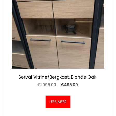
Serval Vitrine/bergkast, Blonde Oak
Oorspronkelijke
Huidige
€
1,095.00
€
495.00
prijs
prijs
was:
is:
€1,095.00.
€495.00.
LEES MEER