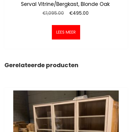
Serval Vitrine/bergkast, Blonde Oak
Oorspronkelijke
Huidige
€
1,095.00
€
495.00
prijs
prijs
was:
is:
€1,095.00.
€495.00.
LEES MEER
Gerelateerde producten