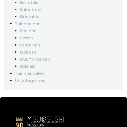
Eettafels
Salontafels
Sidetables
Tuinbeelden
Beelden
Dieren
Fonteinen
Molures
Muurfonteinen
Sokkels
Tuinmeubelen
Uncategorized