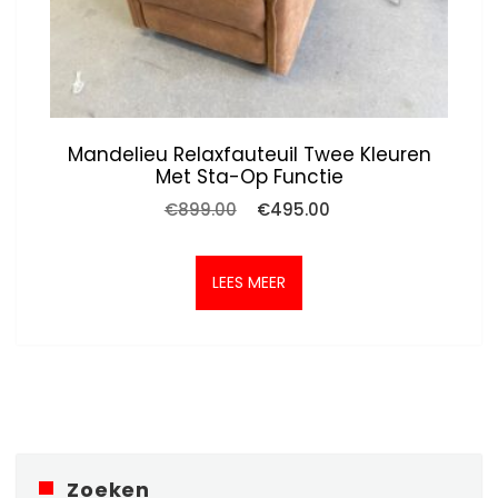
Mandelieu Relaxfauteuil Twee Kleuren
Met Sta-Op Functie
Oorspronkelijke
Huidige
€
899.00
€
495.00
prijs
prijs
was:
is:
€899.00.
€495.00.
LEES MEER
Zoeken