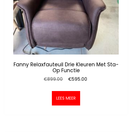
Fanny Relaxfauteuil Drie Kleuren Met Sta-
Op Functie
Oorspronkelijke
Huidige
€
899.00
€
595.00
prijs
prijs
was:
is:
€899.00.
€595.00.
LEES MEER