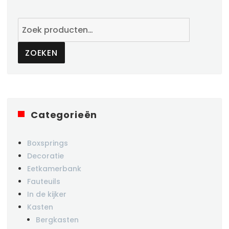
Zoeken
naar:
ZOEKEN
Categorieën
Boxsprings
Decoratie
Eetkamerbank
Fauteuils
In de kijker
Kasten
Bergkasten