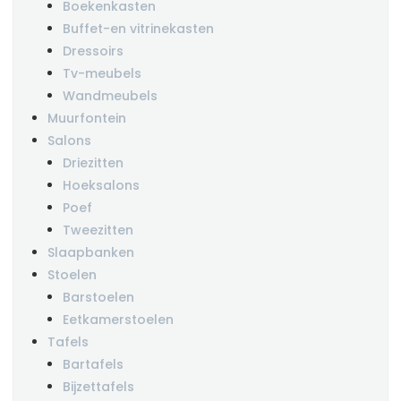
Boekenkasten
Buffet-en vitrinekasten
Dressoirs
Tv-meubels
Wandmeubels
Muurfontein
Salons
Driezitten
Hoeksalons
Poef
Tweezitten
Slaapbanken
Stoelen
Barstoelen
Eetkamerstoelen
Tafels
Bartafels
Bijzettafels