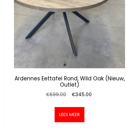
Ardennes Eettafel Rond, Wild Oak (nieuw,
Outlet)
Oorspronkelijke
Huidige
€
699.00
€
345.00
prijs
prijs
was:
is:
€699.00.
€345.00.
LEES MEER