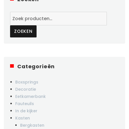
Zoeken
naar:
ZOEKEN
Categorieën
Boxsprings
Decoratie
Eetkamerbank
Fauteuils
In de kijker
Kasten
Bergkasten