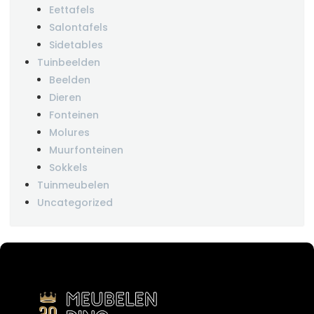
Eettafels
Salontafels
Sidetables
Tuinbeelden
Beelden
Dieren
Fonteinen
Molures
Muurfonteinen
Sokkels
Tuinmeubelen
Uncategorized