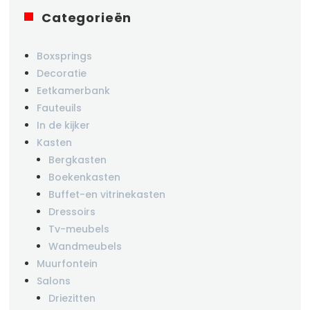
Categorieën
Boxsprings
Decoratie
Eetkamerbank
Fauteuils
In de kijker
Kasten
Bergkasten
Boekenkasten
Buffet-en vitrinekasten
Dressoirs
Tv-meubels
Wandmeubels
Muurfontein
Salons
Driezitten