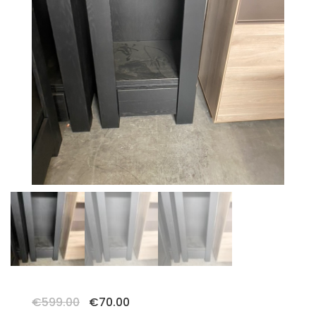
Oorspronkelijke
Huidige
€
599.00
€
70.00