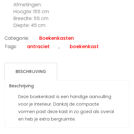
prijs
prijs
Afmetingen:
was:
is:
Hoogte: 155 cm
€599.00.
€70.00.
Breedte: 55 cm
Diepte: 45 cm
Categorie:
Boekenkasten
Tags:
antraciet
,
boekenkast
BESCHRIJVING
Beschrijving
Deze boekenkast is een handige aanvulling
voor je interieur. Dankzij de compacte
vormen past deze kast in zo goed als overal
en heb je extra bergruimte.