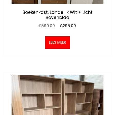
Boekenkast, Landelijk Wit + Licht
Bovenblad
Oorspronkelijke
Huidige
€
599.00
€
295.00
prijs
prijs
was:
is:
€599.00.
€295.00.
LEES MEER