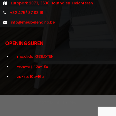
Europark 2073, 3530 Houthalen-Helchteren
+32 475/ 87 03 19
info@meubelendino.be
OPENINGSUREN
ma,di,do: GESLOTEN
woe-vrij: 10u-18u
za-zo: 10u-16u
©2021 Meubelen Dino