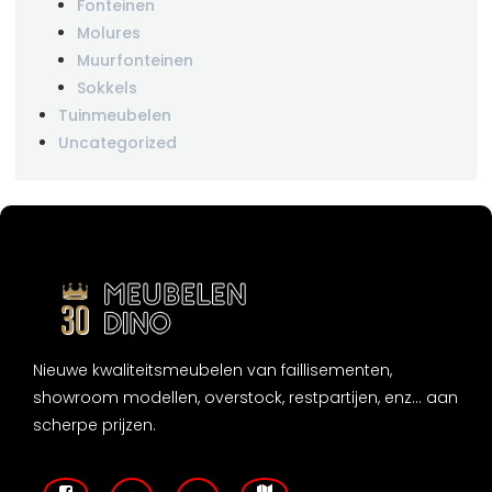
Fonteinen
Molures
Muurfonteinen
Sokkels
Tuinmeubelen
Uncategorized
Nieuwe kwaliteitsmeubelen van faillisementen,
showroom modellen, overstock, restpartijen, enz... aan
scherpe prijzen.