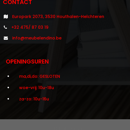
CONTACT
Europark 2073, 3530 Houthalen-Helchteren
+32 475/ 87 03 19
info@meubelendino.be
OPENINGSUREN
ma,di,do: GESLOTEN
woe-vrij: 10u-18u
za-zo: 10u-16u
©2021 Meubelen Dino