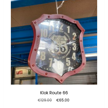
Klok Route 66
Oorspronkelijke
Huidige
€
129.00
€
65.00
prijs
prijs