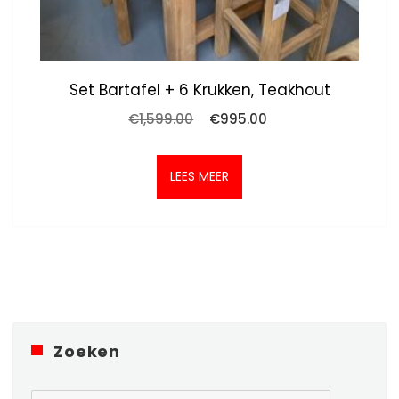
Set Bartafel + 6 Krukken, Teakhout
Oorspronkelijke
Huidige
€
1,599.00
€
995.00
prijs
prijs
was:
is:
€1,599.00.
€995.00.
LEES MEER
Zoeken