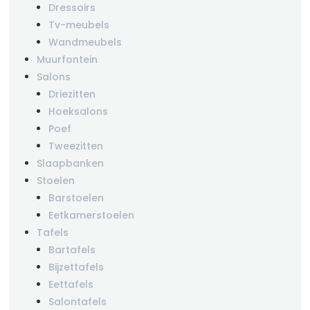
Dressoirs
Tv-meubels
Wandmeubels
Muurfontein
Salons
Driezitten
Hoeksalons
Poef
Tweezitten
Slaapbanken
Stoelen
Barstoelen
Eetkamerstoelen
Tafels
Bartafels
Bijzettafels
Eettafels
Salontafels