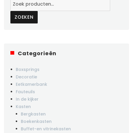
Zoeken
naar:
ZOEKEN
Categorieën
Boxsprings
Decoratie
Eetkamerbank
Fauteuils
In de kijker
Kasten
Bergkasten
Boekenkasten
Buffet-en vitrinekasten