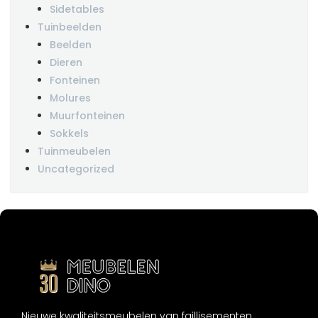
Sidetables
Tuinbeelden
Beelden
Dieren
Fonteinen
Molures
Muurfonteinen
Sokkels
Tuinmeubelen
Uncategorized
Nieuwe kwaliteitsmeubelen van faillisementen,