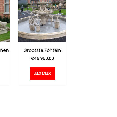
anen
Grootste Fontein
€
49,950.00
LEES MEER