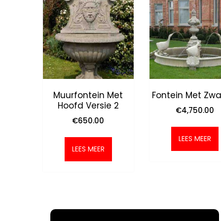
Muurfontein Met
Fontein Met Zw
Hoofd Versie 2
€
4,750.00
€
650.00
LEES MEER
LEES MEER