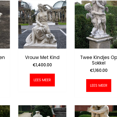
ven
Vrouw Met Kind
Twee Kindjes O
Sokkel
€
1,400.00
€
1,160.00
LEES MEER
LEES MEER