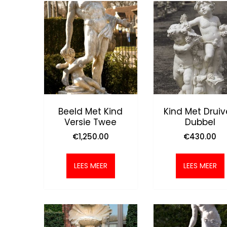
Beeld Met Kind
Kind Met Drui
Versie Twee
Dubbel
€
1,250.00
€
430.00
LEES MEER
LEES MEER