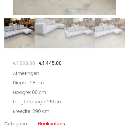
Oorspronkelijke
Huidige
€
1,899.00
€
1,445.00
prijs
prijs
Afmetingen
was:
is:
€1,899.00.
€1,445.00.
Diepte: 98 cm
Hoogte: 88 cm
Lengte lounge: 160 cm
Breedte: 290 cm
Categorie:
Hoeksalons