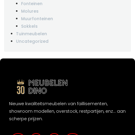
Fonteinen
Molures
Muurfonteinen
Sokkels
Tuinmeubelen
Uncategorized
Nieuwe kwaliteitsmeubelen van faillisementen,
showroom modellen, overstock, restpartijen, enz... aan
scherpe prijzen.