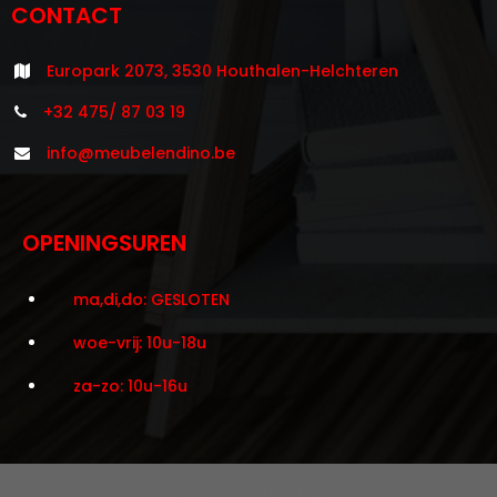
CONTACT
Europark 2073, 3530 Houthalen-Helchteren
+32 475/ 87 03 19
info@meubelendino.be
OPENINGSUREN
ma,di,do: GESLOTEN
woe-vrij: 10u-18u
za-zo: 10u-16u