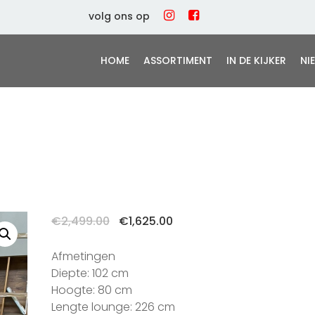
volg ons op
HOME
ASSORTIMENT
IN DE KIJKER
NI
Oorspronkelijke
Huidige
€
2,499.00
€
1,625.00
prijs
prijs
was:
is:
Afmetingen
€2,499.00.
€1,625.00.
Diepte: 102 cm
Hoogte: 80 cm
Lengte lounge: 226 cm