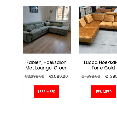
Fabien, Hoeksalon
Lucca Hoeksal
Met Lounge, Groen
Torre Gold
Oorspronkelijke
Huidige
Oorspro
€
2,299.00
€
1,590.00
€
1,699.00
€
1,29
prijs
prijs
prijs
was:
is:
was:
€2,299.00.
€1,590.00.
€1,699.
LEES MEER
LEES MEER