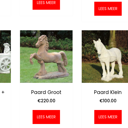
LEES MEER
LEES MEER
 +
Paard Groot
Paard Klein
€
220.00
€
100.00
LEES MEER
LEES MEER