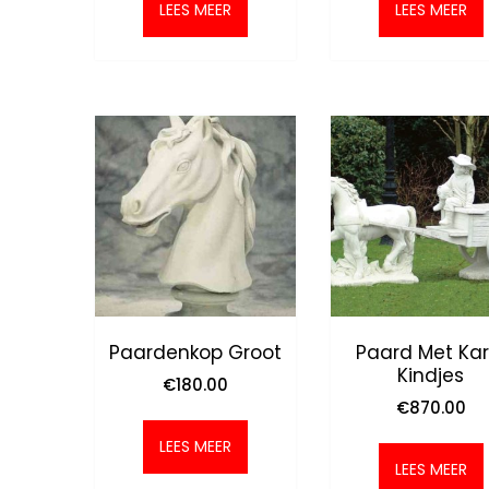
LEES MEER
LEES MEER
Paardenkop Groot
Paard Met Kar
Kindjes
€
180.00
€
870.00
LEES MEER
LEES MEER