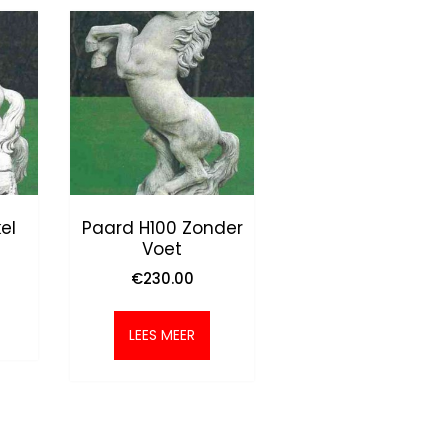
el
Paard H100 Zonder
Voet
€
230.00
LEES MEER