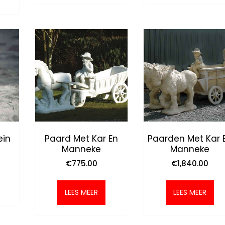
ein
Paard Met Kar En
Paarden Met Kar 
Manneke
Manneke
€
775.00
€
1,840.00
LEES MEER
LEES MEER