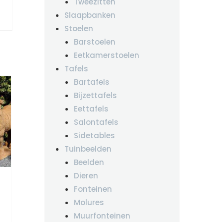
Tweezitten
Slaapbanken
Stoelen
Barstoelen
Eetkamerstoelen
Tafels
Bartafels
Bijzettafels
Eettafels
Salontafels
Sidetables
Tuinbeelden
Beelden
Dieren
Fonteinen
Molures
Muurfonteinen