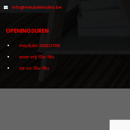
info@meubelendino.be
OPENINGSUREN
ma,di,do: GESLOTEN
woe-vrij: 10u-18u
za-zo: 10u-16u
©2021 Meubelen Dino