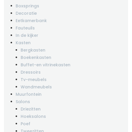
Boxsprings
Decoratie
Eetkamerbank
Fauteuils
In de kijker
Kasten
Bergkasten
Boekenkasten
Buffet-en vitrinekasten
Dressoirs
Tv-meubels
Wandmeubels
Muurfontein
Salons
Driezitten
Hoeksalons
Poef
Tweezitten