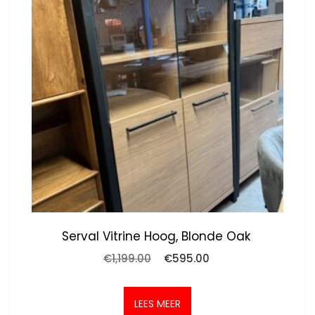
Serval Vitrine Hoog, Blonde Oak
Oorspronkelijke
Huidige
€
1,199.00
€
595.00
prijs
prijs
was:
is:
€1,199.00.
€595.00.
LEES MEER