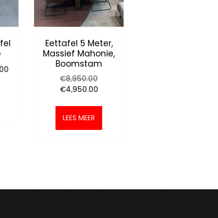
fel
Eettafel 5 Meter,
e
Massief Mahonie,
Boomstam
nkelijke
Huidige
.00
prijs
Oorspronkelijke
€
8,950.00
is:
prijs
Huidige
€
4,950.00
0.
€395.00.
was:
prijs
€8,950.00.
is:
€4,950.00.
LEES MEER