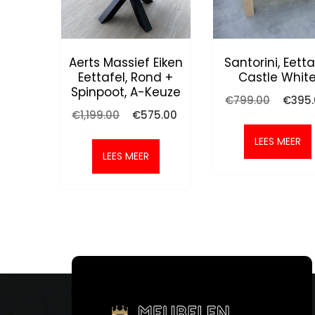
Aerts Massief Eiken
Santorini, Eetta
Eettafel, Rond +
Castle Whit
Spinpoot, A-Keuze
Oorspro
€
799.00
€
395
prijs
Oorspronkelijke
Huidige
€
1,199.00
€
575.00
was:
prijs
prijs
€799.0
was:
is:
LEES MEER
€1,199.00.
€575.00.
LEES MEER