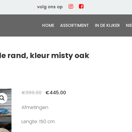
volg ons op
HOME
ASSORTIMENT
IN DE KIJKER
NI
de rand, kleur misty oak
Oorspronkelijke
Huidige
€
999.00
€
445.00
prijs
prijs
was:
is:
Afmetingen
€999.00.
€445.00.
Lengte: 150 cm