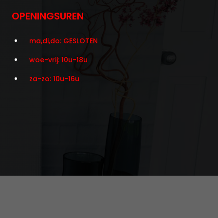
OPENINGSUREN
ma,di,do: GESLOTEN
woe-vrij: 10u-18u
za-zo: 10u-16u