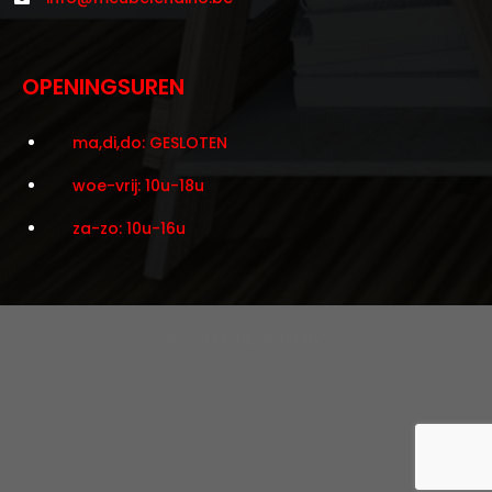
OPENINGSUREN
ma,di,do: GESLOTEN
woe-vrij: 10u-18u
za-zo: 10u-16u
©2021 Meubelen Dino