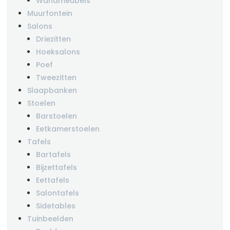
Wandmeubels
Muurfontein
Salons
Driezitten
Hoeksalons
Poef
Tweezitten
Slaapbanken
Stoelen
Barstoelen
Eetkamerstoelen
Tafels
Bartafels
Bijzettafels
Eettafels
Salontafels
Sidetables
Tuinbeelden