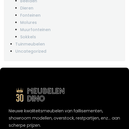
Beelden
Dieren
Fonteinen
Molures
Muurfonteinen
Sokkels
Tuinmeubelen
Uncategorized
Nieuwe kwaliteitsmeubelen van faillisementen,
showroom modellen, overstock, restpartijen, enz... aan
scherpe prijzen.