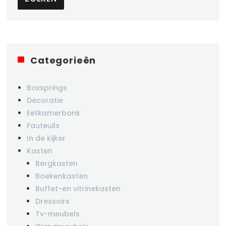
Categorieën
Boxsprings
Decoratie
Eetkamerbank
Fauteuils
In de kijker
Kasten
Bergkasten
Boekenkasten
Buffet-en vitrinekasten
Dressoirs
Tv-meubels