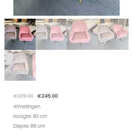
Oorspronkelijke
Huidige
€
329.00
€
245.00
prijs
prijs
Afmetingen
was:
is:
€329.00.
€245.00.
Hoogte: 83 cm
Diepte: 86 cm