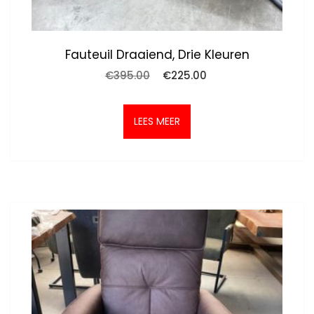
Fauteuil Draaiend, Drie Kleuren
Oorspronkelijke
Huidige
€
395.00
€
225.00
prijs
prijs
was:
is:
€395.00.
€225.00.
LEES MEER