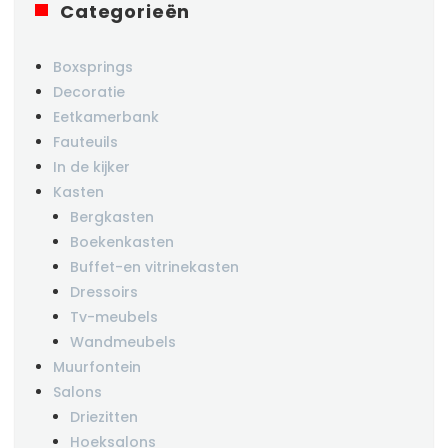
Categorieën
Boxsprings
Decoratie
Eetkamerbank
Fauteuils
In de kijker
Kasten
Bergkasten
Boekenkasten
Buffet-en vitrinekasten
Dressoirs
Tv-meubels
Wandmeubels
Muurfontein
Salons
Driezitten
Hoeksalons