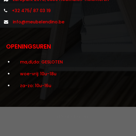
+32 475/ 87 03 19
info@meubelendino.be
OPENINGSUREN
ma,di,do: GESLOTEN
woe-vrij: 10u-18u
za-zo: 10u-16u
©2021 Meubelen Dino