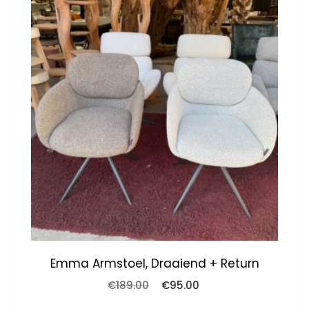
Emma Armstoel, Draaiend + Return
Oorspronkelijke
Huidige
€
189.00
€
95.00
prijs
prijs