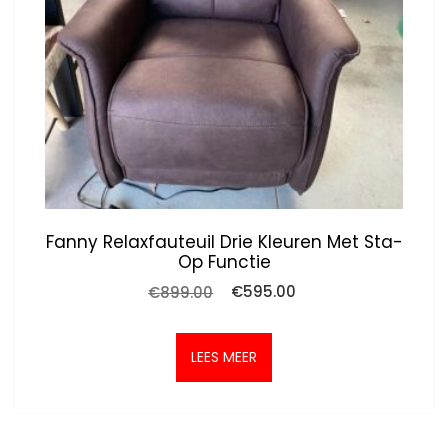
Fanny Relaxfauteuil Drie Kleuren Met Sta-
Op Functie
Oorspronkelijke
Huidige
€
899.00
€
595.00
prijs
prijs
was:
is:
€899.00.
€595.00.
LEES MEER