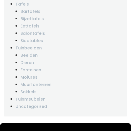
Tafels
Bartafels
Bijzettafels
Eettafels
Salontafels
Sidetables
Tuinbeelden
Beelden
Dieren
Fonteinen
Molures
Muurfonteinen
Sokkels
Tuinmeubelen
Uncategorized