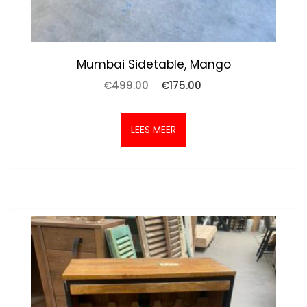
Mumbai Sidetable, Mango
Oorspronkelijke
Huidige
€
499.00
€
175.00
prijs
prijs
was:
is:
€499.00.
€175.00.
LEES MEER