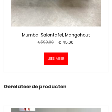
Mumbai Salontafel, Mangohout
Oorspronkelijke
Huidige
€
599.00
€
145.00
prijs
prijs
was:
is:
€599.00.
€145.00.
LEES MEER
Gerelateerde producten