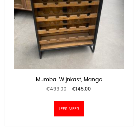
Mumbai Wijnkast, Mango
Oorspronkelijke
Huidige
€
499.00
€
145.00
prijs
prijs
was:
is:
€499.00.
€145.00.
LEES MEER