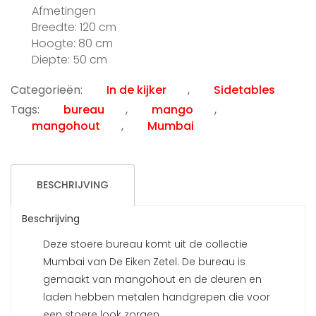
prijs
prijs
Afmetingen
was:
is:
Breedte: 120 cm
€899.00.
€495.00.
Hoogte: 80 cm
Diepte: 50 cm
Categorieën:
In de kijker
,
Sidetables
Tags:
bureau
,
mango
,
mangohout
,
Mumbai
BESCHRIJVING
Beschrijving
Deze stoere bureau komt uit de collectie
Mumbai van De Eiken Zetel. De bureau is
gemaakt van mangohout en de deuren en
laden hebben metalen handgrepen die voor
een stoere look zorgen.