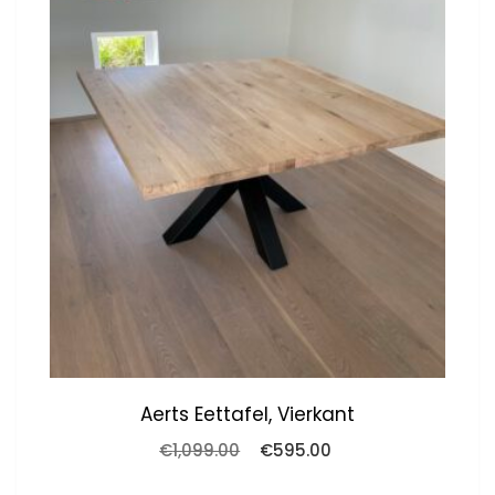
Aerts Eettafel, Vierkant
Oorspronkelijke
Huidige
€
1,099.00
€
595.00
prijs
prijs
was:
is: