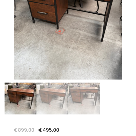
Oorspronkelijke
Huidige
€
899.00
€
495.00