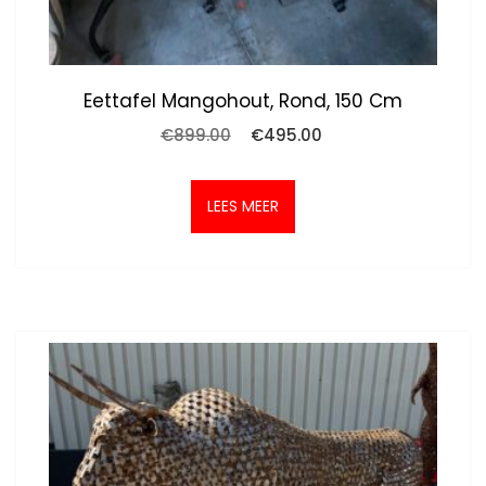
Eettafel Mangohout, Rond, 150 Cm
Oorspronkelijke
Huidige
€
899.00
€
495.00
prijs
prijs
was:
is:
€899.00.
€495.00.
LEES MEER