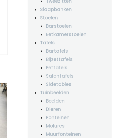
Tweezitten
Slaapbanken
Stoelen
Barstoelen
Eetkamerstoelen
Tafels
Bartafels
Bijzettafels
Eettafels
Salontafels
Sidetables
Tuinbeelden
Beelden
Dieren
Fonteinen
Molures
Muurfonteinen