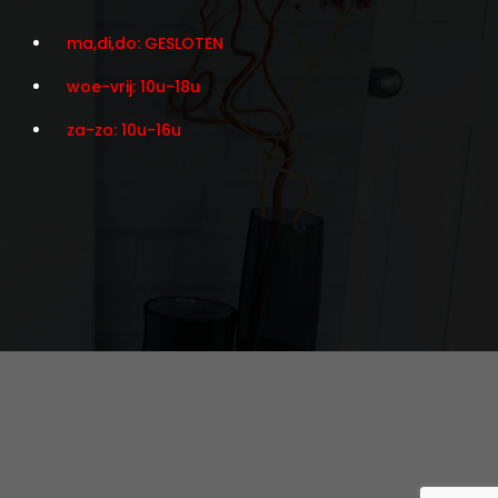
ma,di,do: GESLOTEN
woe-vrij: 10u-18u
za-zo: 10u-16u