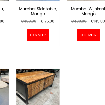
u,
Mumbai Sidetable,
Mumbai Wijnkast
Mango
Mango
nkelijke
Huidige
Oorspronkelijke
Huidige
Oorspron
.00
€
499.00
€
175.00
€
499.00
€
145.0
prijs
prijs
prijs
prijs
is:
was:
is:
was:
0.
€495.00.
€499.00.
€175.00.
€499.00.
LEES MEER
LEES MEER