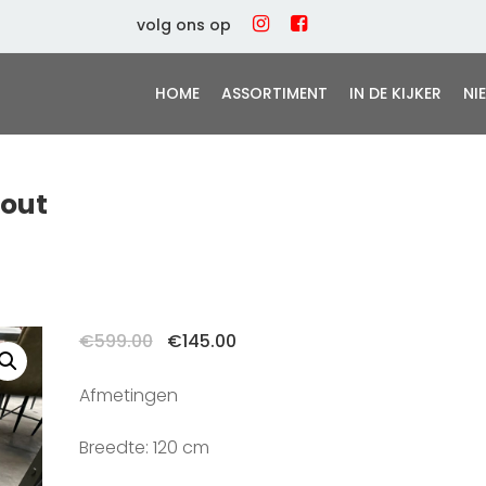
volg ons op
HOME
ASSORTIMENT
IN DE KIJKER
NI
out
Oorspronkelijke
Huidige
€
599.00
€
145.00
prijs
prijs
was:
is:
Afmetingen
€599.00.
€145.00.
Breedte: 120 cm