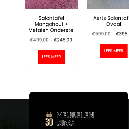
Salontafel
Aerts Salontaf
Mangohout +
Ovaal
Metalen Onderstel
Oorspro
€
599.00
€
395
prijs
Oorspronkelijke
Huidige
€
499.00
€
245.00
was:
prijs
prijs
€599.0
was:
is:
LEES MEER
€499.00.
€245.00.
LEES MEER