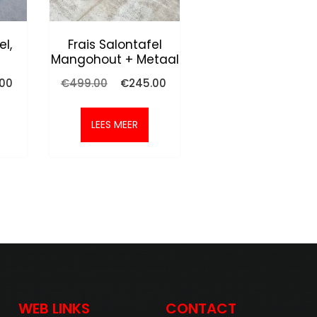
el,
Frais Salontafel
Mangohout + Metaal
nkelijke
Huidige
Oorspronkelijke
Huidige
.00
€
499.00
€
245.00
prijs
prijs
prijs
is:
was:
is:
0.
€395.00.
€499.00.
€245.00.
LEES MEER
WEB LINKS
CONTACT