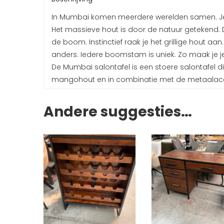
In Mumbai komen meerdere werelden samen. Je kr
Het massieve hout is door de natuur getekend. 
de boom. Instinctief raak je het grillige hout aan.
anders. Iedere boomstam is uniek. Zo maak je je 
De Mumbai salontafel is een stoere salontafel di
mangohout en in combinatie met de metaalacce
Andere suggesties…