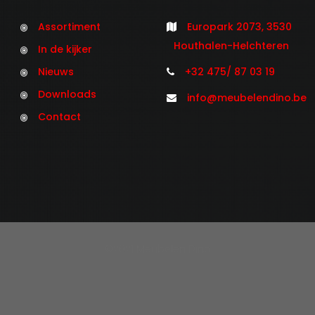
Assortiment
Europark 2073, 3530
Houthalen-Helchteren
In de kijker
Nieuws
+32 475/ 87 03 19
Downloads
info@meubelendino.be
Contact
©2021 Meubelen Dino