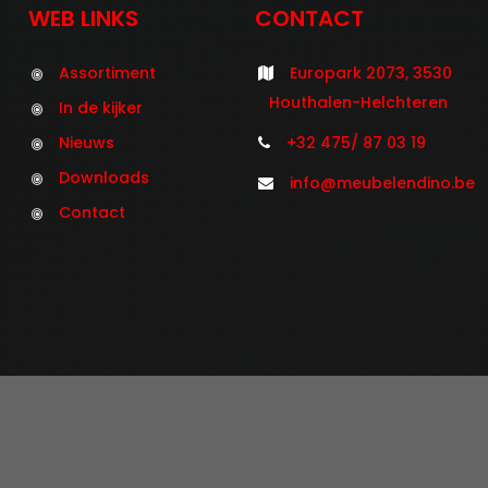
WEB LINKS
CONTACT
Assortiment
Europark 2073, 3530
Houthalen-Helchteren
In de kijker
Nieuws
+32 475/ 87 03 19
Downloads
info@meubelendino.be
Contact
©2021 Meubelen Dino