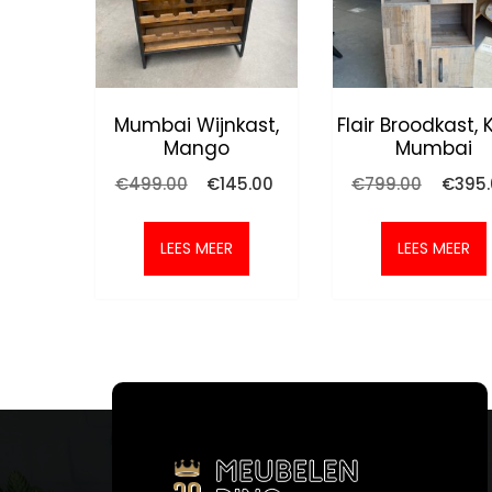
Mumbai Wijnkast,
Flair Broodkast, 
Mango
Mumbai
Oorspronkelijke
Huidige
Oorspro
€
499.00
€
145.00
€
799.00
€
395
prijs
prijs
prijs
was:
is:
was:
€499.00.
€145.00.
€799.0
LEES MEER
LEES MEER