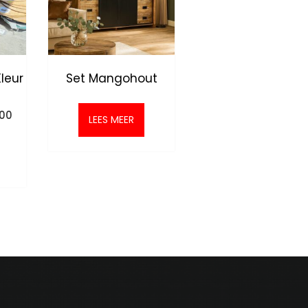
Kleur
Set Mangohout
nkelijke
Huidige
.00
LEES MEER
prijs
is:
0.
€395.00.