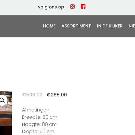
volg ons op
HOME
ASSORTIMENT
IN DE KIJKER
NI
Oorspronkelijke
Huidige
€
599.00
€
295.00
prijs
prijs
was:
is:
Afmetingen
€599.00.
€295.00.
Breedte: 80 cm
Hoogte: 80 cm
Diepte: 50 cm