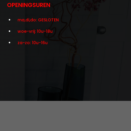
OPENINGSUREN
ma,di,do: GESLOTEN
woe-vrij: 10u-18u
za-zo: 10u-16u