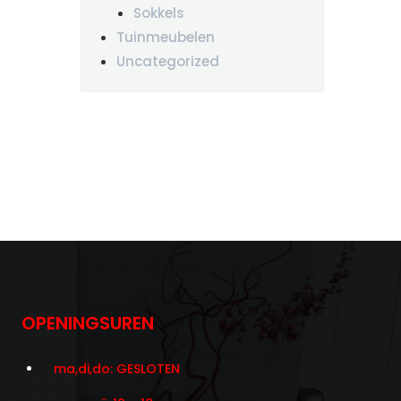
Sokkels
Tuinmeubelen
Uncategorized
OPENINGSUREN
ma,di,do: GESLOTEN