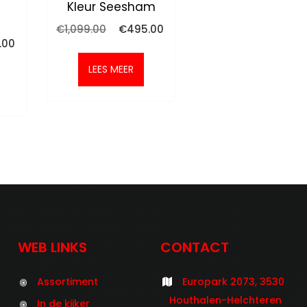
Kleur Seesham
Oorspronkelijke
Huidige
€
1,099.00
€
495.00
prijs
prijs
onkelijke
Huidige
.00
was:
is:
prijs
€1,099.00.
€495.00.
is:
LEES MEER
.00.
€395.00.
WEB LINKS
CONTACT
Assortiment
Europark 2073, 3530
Houthalen-Helchteren
In de kijker