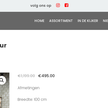
volg ons op
HOME
ASSORTIMENT
IN DE KIJKER
NI
ur
Oorspronkelijke
Huidige
€
1,199.00
€
495.00
prijs
prijs
was:
is:
Afmetingen
€1,199.00.
€495.00.
Breedte: 100 cm