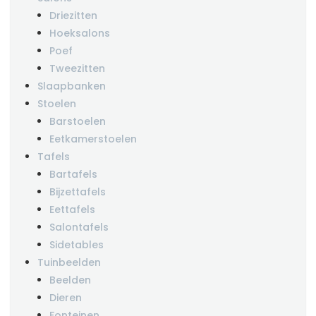
Driezitten
Hoeksalons
Poef
Tweezitten
Slaapbanken
Stoelen
Barstoelen
Eetkamerstoelen
Tafels
Bartafels
Bijzettafels
Eettafels
Salontafels
Sidetables
Tuinbeelden
Beelden
Dieren
Fonteinen